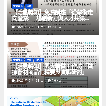
實體講座
活動
【活動轉知】免費講座「從學術走
向產業: ⼀場創新力與⼈才共築的
旅程」
2026 年 7 月 21 日
PHHW
實體講座
活動
研討會
【活動轉知】興大精醫工作坊「醫
療器材商品化精要與實戰研討」
2026 年 7 月 21 日
PHHW