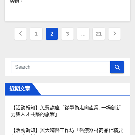
活動、
文
1
2
3
...
21
章
導
覽
近期文章
【活動轉知】免費講座「從學術走向產業: ⼀場創新
力與⼈才共築的旅程」
【活動轉知】興大精醫工作坊「醫療器材商品化精要