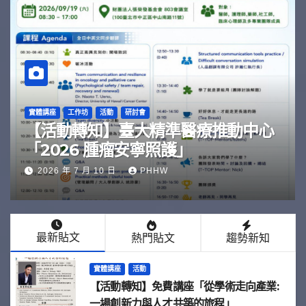
國際活動
實體講座
活動
【活動轉知】【大師專題演講｜
Clinical Translation of CLiP
Technology for Liver
2026 年 6 月 29 日
PHHW
Regeneration】
最新貼文
熱門貼文
趨勢新知
實體講座
活動
【活動轉知】免費講座「從學術走向產業:
⼀場創新力與⼈才共築的旅程」