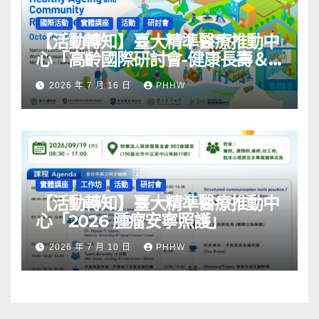
國際活動
實體講座
活動
研討會
【活動轉知】臺大精準醫療推動中
心「高齡國際研討會-健康長壽＆
社區韌性」
2026 年 7 月 16 日
PHHW
實體講座
工作坊
活動
研討會
【活動轉知】臺大精準醫療推動中
心「2026 腫瘤安寧照護」
2026 年 7 月 10 日
PHHW