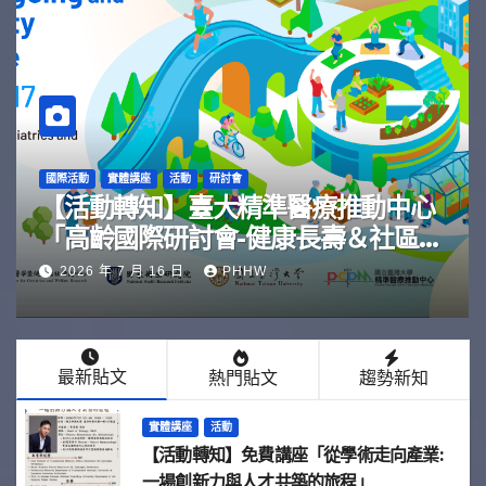
實體講座
工作坊
活動
研討會
【活動轉知】臺大精準醫療推動中心
「2026 腫瘤安寧照護」
2026 年 7 月 10 日
PHHW
最新貼文
熱門貼文
趨勢新知
實體講座
活動
【活動轉知】免費講座「從學術走向產業:
⼀場創新力與⼈才共築的旅程」