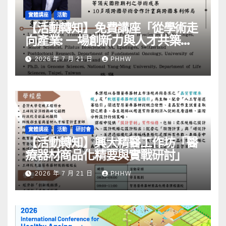
實體講座
活動
【活動轉知】免費講座「從學術走
向產業: ⼀場創新力與⼈才共築的
旅程」
2026 年 7 月 21 日
PHHW
實體講座
活動
研討會
【活動轉知】興大精醫工作坊「醫
療器材商品化精要與實戰研討」
2026 年 7 月 21 日
PHHW