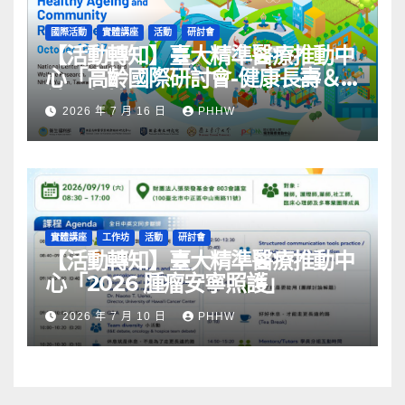
國際活動
實體講座
活動
研討會
【活動轉知】臺大精準醫療推動中
心「高齡國際研討會-健康長壽＆
社區韌性」
2026 年 7 月 16 日
PHHW
實體講座
工作坊
活動
研討會
【活動轉知】臺大精準醫療推動中
心「2026 腫瘤安寧照護」
2026 年 7 月 10 日
PHHW