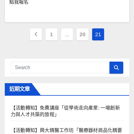
點我報名
文
1
...
20
21
章
導
覽
近期文章
【活動轉知】免費講座「從學術走向產業: ⼀場創新
力與⼈才共築的旅程」
【活動轉知】興大精醫工作坊「醫療器材商品化精要