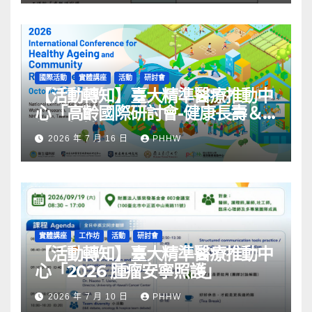
國際活動
實體講座
活動
研討會
【活動轉知】臺大精準醫療推動中
心「高齡國際研討會-健康長壽＆
社區韌性」
2026 年 7 月 16 日
PHHW
實體講座
工作坊
活動
研討會
【活動轉知】臺大精準醫療推動中
心「2026 腫瘤安寧照護」
2026 年 7 月 10 日
PHHW