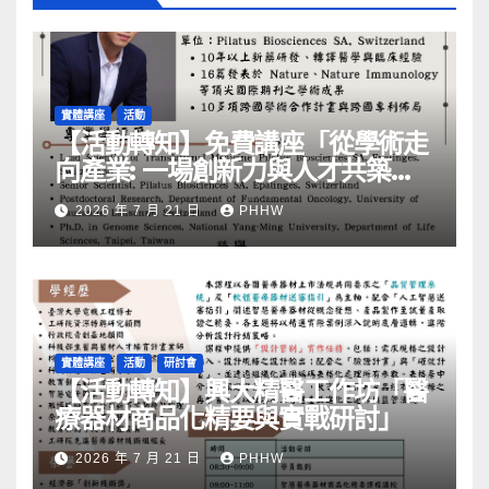
實體講座
活動
【活動轉知】免費講座「從學術走
向產業: ⼀場創新力與⼈才共築的
旅程」
2026 年 7 月 21 日
PHHW
實體講座
活動
研討會
【活動轉知】興大精醫工作坊「醫
療器材商品化精要與實戰研討」
2026 年 7 月 21 日
PHHW