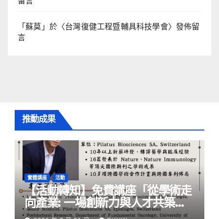
留言
「
蘇莫
」於〈
台灣復健工程暨輔具科技學會
〉發佈留
言
推動成果
實體講座
活動
【活動轉知】免費講座「從學術走
向產業: ⼀場創新力與⼈才共築的
旅程」