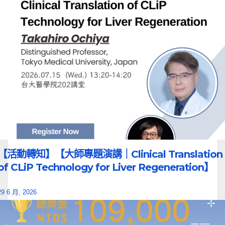
【活動轉知】【大師專題演講｜Clinical Translation
of CLiP Technology for Liver Regeneration】
29 6 月, 2026