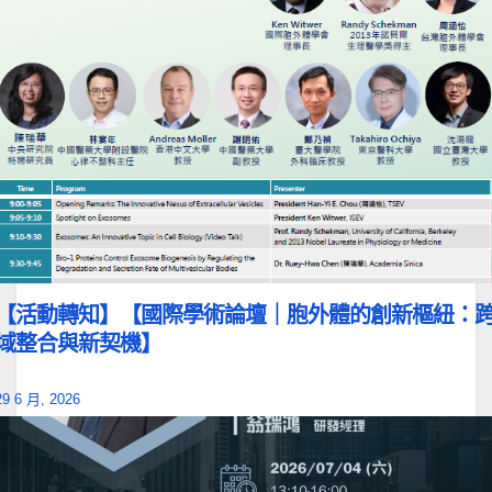
【活動轉知】【國際學術論壇｜胞外體的創新樞紐：
域整合與新契機】
29 6 月, 2026