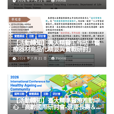
2026 年 7 月 21 日
PHHW
實體講座
活動
研討會
【活動轉知】興大精醫工作坊「醫
療器材商品化精要與實戰研討」
2026 年 7 月 21 日
PHHW
國際活動
實體講座
活動
研討會
【活動轉知】臺大精準醫療推動中
心「高齡國際研討會-健康長壽＆
社區韌性」