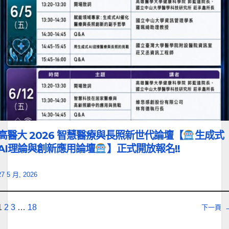
高醫大 2026 智慧醫療與長照新世代論壇【
生成式
AI理論與創新應用論壇
】正式開放報名!!
27 5 月, 2026
1
2
3
…
18
下一頁