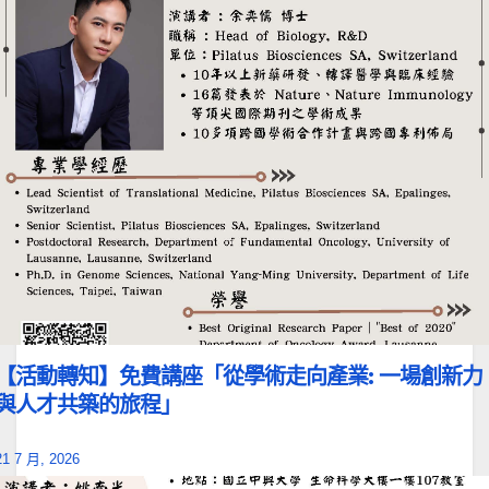
【活動轉知】免費講座「從學術走向產業: ⼀場創新力
與⼈才共築的旅程」
21 7 月, 2026