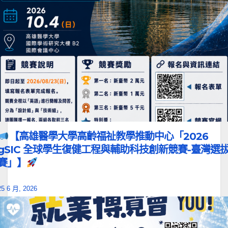
【高雄醫學大學高齡福祉教學推動中心「2026
gSIC 全球學生復健工程與輔助科技創新競賽-臺灣選
賽」】
25 6 月, 2026