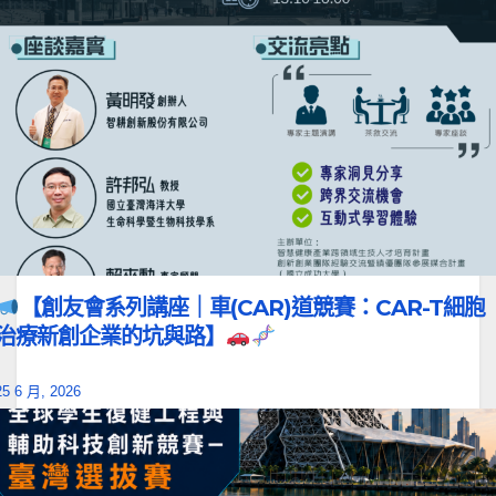
【創友會系列講座｜車(CAR)道競賽：CAR-T細胞
治療新創企業的坑與路】
25 6 月, 2026