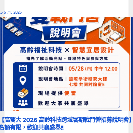
15 5 月, 2026
【高醫大 2026 高齡科技跨域暑期戰鬥營招募說明會
名額有限，歡迎共襄盛舉!!