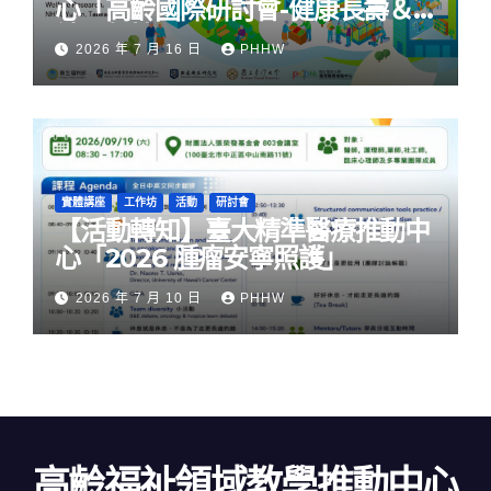
心「高齡國際研討會-健康長壽＆
社區韌性」
2026 年 7 月 16 日
PHHW
實體講座
工作坊
活動
研討會
【活動轉知】臺大精準醫療推動中
心「2026 腫瘤安寧照護」
2026 年 7 月 10 日
PHHW
高齡福祉領域教學推動中心