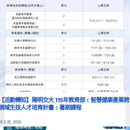
【活動轉知】陽明交大 115年教育部﹝智慧健康產業跨
領域生技人才培育計畫﹞暑期課程
26 5 月, 2026