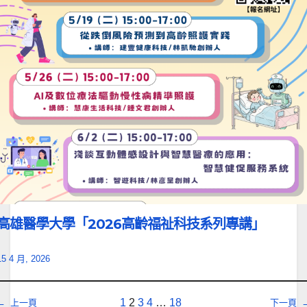
高雄醫學大學「2026高齡福祉科技系列專講」
15 4 月, 2026
1
2
3
4
…
18
←
上一頁
下一頁