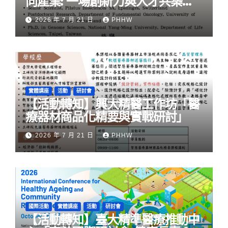
向產業: ⼀場創新力與⼈才共築的
旅程」
2026 年 7 月 21 日
PHHW
實體講座
活動
研討會
【活動轉知】興大精醫工作坊「醫
療器材商品化精要與實戰研討」
2026 年 7 月 21 日
PHHW
國際活動
實體講座
活動
研討會
【活動轉知】臺大精準醫療推動中