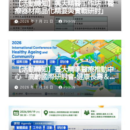
【活動轉知】興大精醫工作坊「醫
療器材商品化精要與實戰研討」
2026 年 7 月 21 日
PHHW
國際活動
實體講座
活動
研討會
【活動轉知】臺大精準醫療推動中
心「高齡國際研討會-健康長壽＆
社區韌性」
2026 年 7 月 16 日
PHHW
實體講座
工作坊
活動
研討會