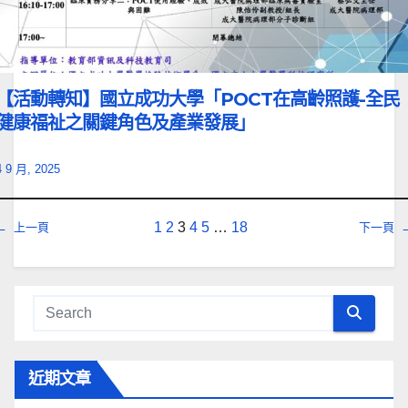
【活動轉知】國立成功大學「POCT在高齡照護-全民
健康福祉之關鍵角色及產業發展」
4 9 月, 2025
1
2
3
4
5
…
18
←
上一頁
下一頁
近期文章