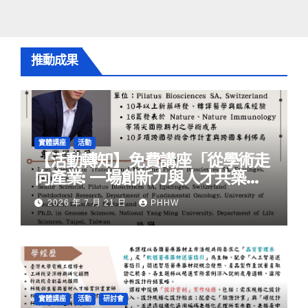
推動成果
實體講座
活動
【活動轉知】免費講座「從學術走
向產業: ⼀場創新力與⼈才共築的
旅程」
2026 年 7 月 21 日
PHHW
實體講座
活動
研討會