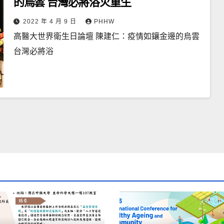
的烏雲 台灣必將浴火重生
2022 年 4 月 9 日
PHHW
高醫大世界衛生日論壇 陳建仁：疫情如鑲金邊的烏雲
台灣必將浴