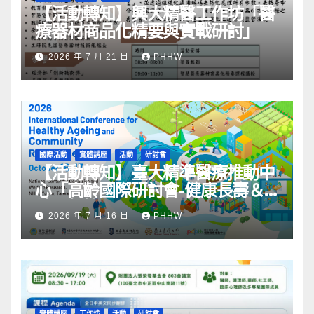
【活動轉知】興大精醫工作坊「醫
療器材商品化精要與實戰研討」
2026 年 7 月 21 日
PHHW
國際活動
實體講座
活動
研討會
【活動轉知】臺大精準醫療推動中
心「高齡國際研討會-健康長壽＆
社區韌性」
2026 年 7 月 16 日
PHHW
實體講座
工作坊
活動
研討會