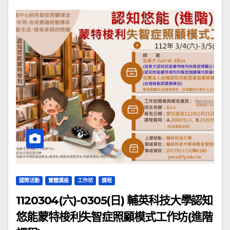
國際活動
實體講座
工作坊
課程
1120304(六)-0305(日) 輔英科技大學認知
悠能蒙特梭利失智症照顧模式工作坊(進階