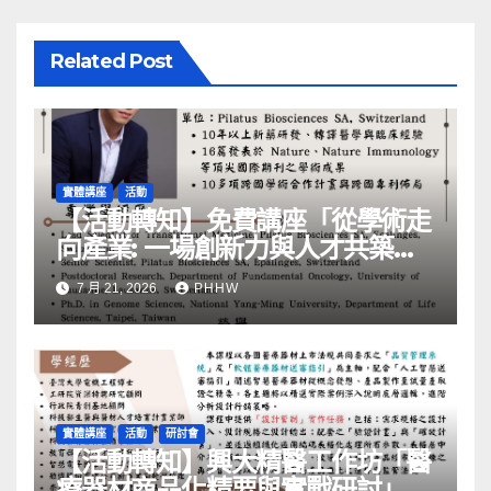
Related Post
實體講座
活動
【活動轉知】免費講座「從學術走
向產業: ⼀場創新力與⼈才共築的
旅程」
7 月 21, 2026
PHHW
實體講座
活動
研討會
【活動轉知】興大精醫工作坊「醫
療器材商品化精要與實戰研討」