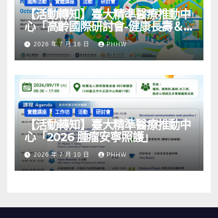
國際活動
實體講座
活動
研討會
【活動轉知】臺大精準醫療推動中
心「高齡國際研討會-健康長壽＆
社區韌性」
2026 年 7 月 16 日
PHHW
實體講座
工作坊
活動
研討會
【活動轉知】臺大精準醫療推動中
心「2026 腫瘤安寧照護」
2026 年 7 月 10 日
PHHW