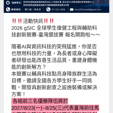
活動快訊
2026 gSIC 全球學生復健工程與輔助科
技創新競賽-臺灣選拔賽 報名開跑啦～～
隨著AI與資訊科技的突飛猛進，你是否
也想用科技的力量，為長者或身心障礙
者研發出能改善生活品質、重建身體機
能的創新解方？
本競賽以輔具科技點亮身障族群生活為
目標，邀請全國各方學生好手一同挑
戰，開發具創新創意之設施裝備或解決
方案！
各組前三名優勝隊伍將於
2027/8/23(一)~8/25(三)代表臺灣前往馬