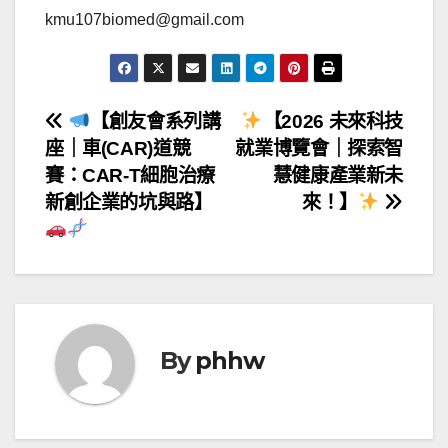
kmu107biomed@gmail.com
文
【創友會系列講
【2026 未來科技
座｜車(CAR)道競
就業博覽會｜探索智
章
賽：CAR-T細胞治療
慧健康產業新未
導
新創企業的坑與路】
來！】
覽
By
phhw