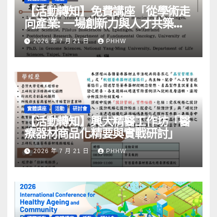
【活動轉知】免費講座「從學術走
向產業: ⼀場創新力與⼈才共築的
旅程」
2026 年 7 月 21 日
PHHW
實體講座
活動
研討會
【活動轉知】興大精醫工作坊「醫
療器材商品化精要與實戰研討」
2026 年 7 月 21 日
PHHW