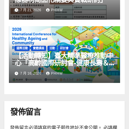
7 月 21, 2026
PHHW
國際活動
實體講座
活動
研討會
【活動轉知】臺大精準醫療推動中
心「高齡國際研討會-健康長壽＆
社區韌性」
7 月 16, 2026
PHHW
發佈留言
發佈留言必須填寫的電子郵件地址不會公開。
必填欄