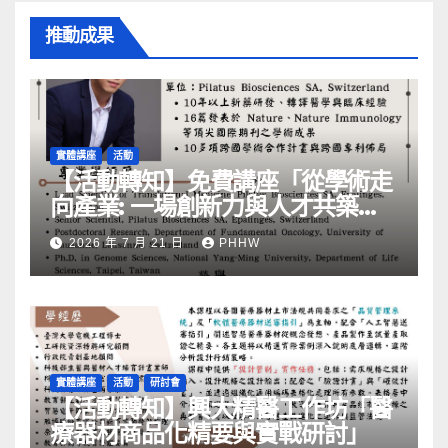
推動成果
實體講座
活動
【活動轉知】免費講座「從學術走
向產業: ⼀場創新力與⼈才共築的
旅程」
2026 年 7 月 21 日
PHHW
實體講座
活動
研討會
【活動轉知】興大精醫工作坊「醫
療器材商品化精要與實戰研討」