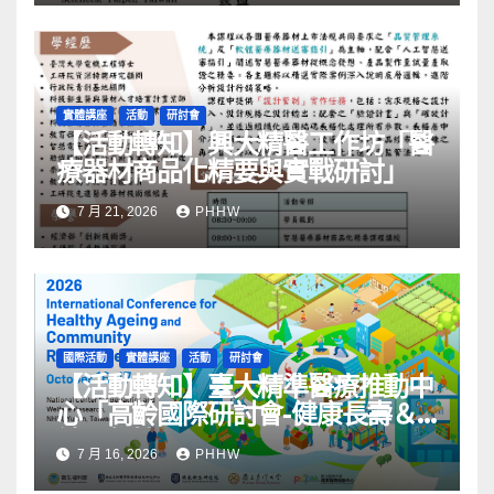
實體講座
活動
研討會
【活動轉知】興大精醫工作坊「醫
療器材商品化精要與實戰研討」
7 月 21, 2026
PHHW
國際活動
實體講座
活動
研討會
【活動轉知】臺大精準醫療推動中
心「高齡國際研討會-健康長壽＆
社區韌性」
7 月 16, 2026
PHHW