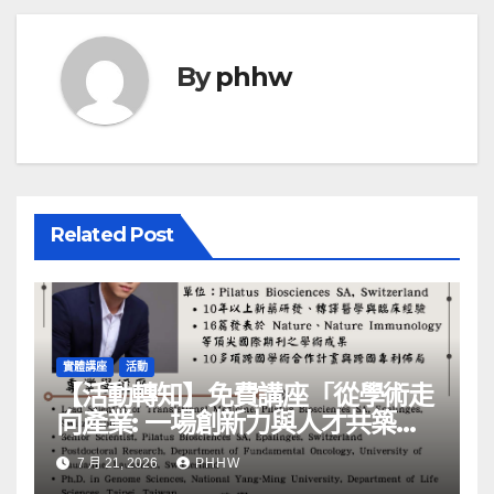
By
phhw
Related Post
實體講座
活動
【活動轉知】免費講座「從學術走
向產業: ⼀場創新力與⼈才共築的
旅程」
7 月 21, 2026
PHHW