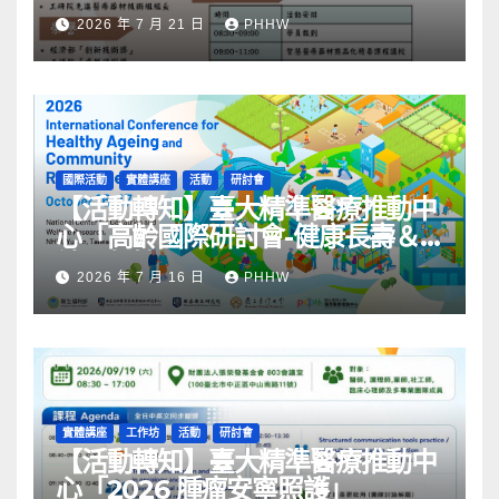
2026 年 7 月 21 日
PHHW
國際活動
實體講座
活動
研討會
【活動轉知】臺大精準醫療推動中
心「高齡國際研討會-健康長壽＆
社區韌性」
2026 年 7 月 16 日
PHHW
實體講座
工作坊
活動
研討會
【活動轉知】臺大精準醫療推動中
心「2026 腫瘤安寧照護」