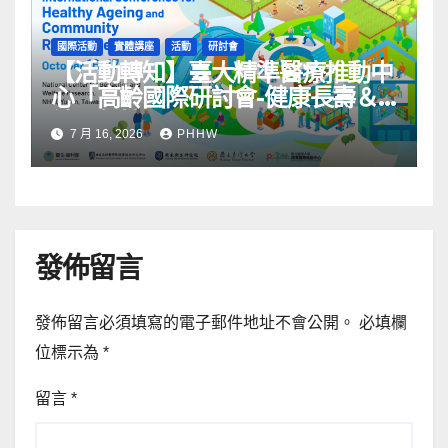
國際活動
實體講座
活動
研討會
【活動轉知】臺大精準醫療推動中
心「高齡國際研討會-健康長壽＆
社區韌性」
7 月 16, 2026
PHHW
發佈留言
發佈留言必須填寫的電子郵件地址不會公開。
必填欄
位標示為
*
留言
*