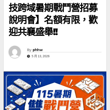
技跨域暑期戰鬥營招募
說明會】名額有限，歡
迎共襄盛舉!!
By
phhw
5 月 13, 2026