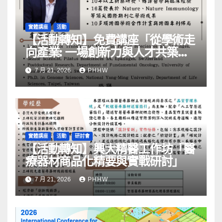
實體講座
活動
【活動轉知】免費講座「從學術走
向產業: ⼀場創新力與⼈才共築的
旅程」
7 月 21, 2026
PHHW
實體講座
活動
研討會
【活動轉知】興大精醫工作坊「醫
療器材商品化精要與實戰研討」
7 月 21, 2026
PHHW