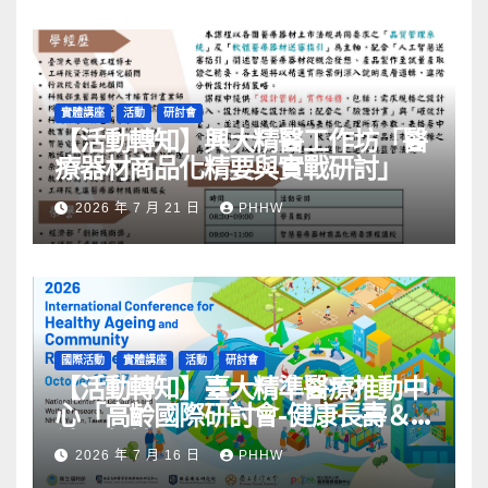
實體講座
活動
研討會
【活動轉知】興大精醫工作坊「醫
療器材商品化精要與實戰研討」
2026 年 7 月 21 日
PHHW
國際活動
實體講座
活動
研討會
【活動轉知】臺大精準醫療推動中
心「高齡國際研討會-健康長壽＆
社區韌性」
2026 年 7 月 16 日
PHHW