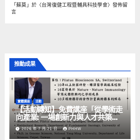
「
蘇莫
」於〈
台灣復健工程暨輔具科技學會
〉發佈留
言
推動成果
實體講座
活動
【活動轉知】免費講座「從學術走
向產業: ⼀場創新力與⼈才共築的
旅程」
2026 年 7 月 21 日
PHHW