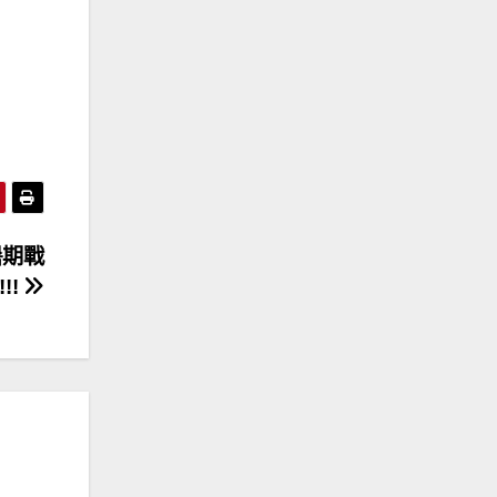
暑期戰
!!