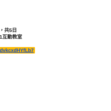
)，共5日
01互動教室
mdvkcxdHYfLb7