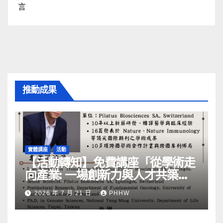
言
推動成果
實體講座
活動
【活動轉知】免費講座「從學術走
向產業: ⼀場創新力與⼈才共築的
旅程」
2026 年 7 月 21 日
PHHW