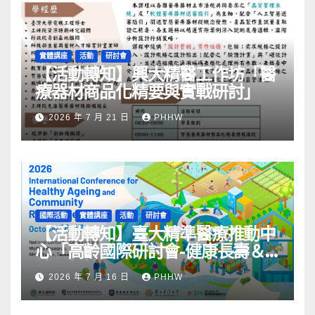
實體講座
活動
研討會
【活動轉知】興大精醫工作坊「醫
療器材商品化精要與實戰研討」
2026 年 7 月 21 日
PHHW
國際活動
實體講座
活動
研討會
【活動轉知】臺大精準醫療推動中
心「高齡國際研討會-健康長壽＆
社區韌性」
2026 年 7 月 16 日
PHHW