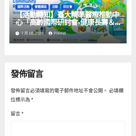
國際活動
實體講座
活動
研討會
【活動轉知】臺大精準醫療推動中
心「高齡國際研討會-健康長壽＆
社區韌性」
7 月 16, 2026
PHHW
發佈留言
發佈留言必須填寫的電子郵件地址不會公開。
必填欄
位標示為
*
留言
*