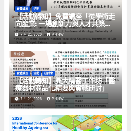
實體講座
活動
【活動轉知】免費講座「從學術走
向產業: ⼀場創新力與⼈才共築的
旅程」
7 月 21, 2026
PHHW
實體講座
活動
研討會
【活動轉知】興大精醫工作坊「醫
療器材商品化精要與實戰研討」
7 月 21, 2026
PHHW