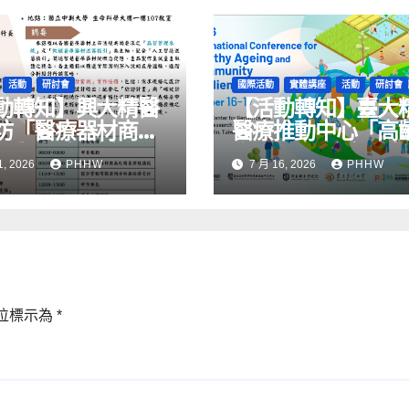
活動
研討會
國際活動
實體講座
活動
研討會
動轉知】興大精醫
【活動轉知】臺大
坊「醫療器材商品
醫療推動中心「高
要與實戰研討」
際研討會-健康長壽
1, 2026
PHHW
7 月 16, 2026
PHHW
區韌性」
位標示為
*