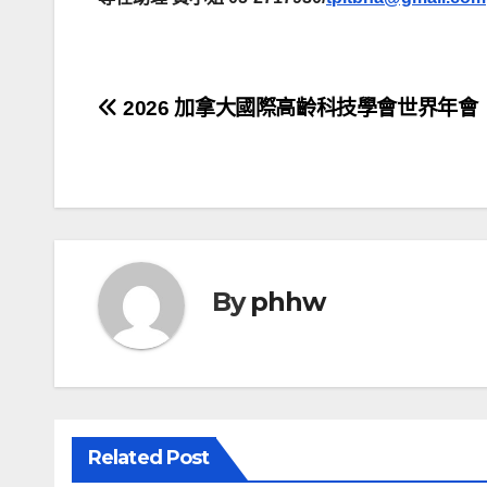
文
2026 加拿大國際高齡科技學會世界年會
章
導
覽
By
phhw
Related Post