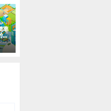
精準
齡國
＆社