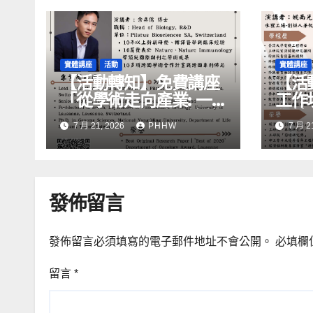
實體講座
活動
實體講座
【活動轉知】免費講座
【活
「從學術走向產業: ⼀
工作
場創新力與⼈才共築的
化精
7 月 21, 2026
PHHW
7 月 2
旅程」
發佈留言
發佈留言必須填寫的電子郵件地址不會公開。
必填欄
留言
*