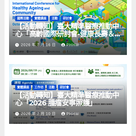
國際活動
實體講座
活動
研討會
【活動轉知】臺大精準醫療推動中
心「高齡國際研討會-健康長壽＆
社區韌性」
2026 年 7 月 16 日
PHHW
實體講座
工作坊
活動
研討會
【活動轉知】臺大精準醫療推動中
心「2026 腫瘤安寧照護」
2026 年 7 月 10 日
PHHW