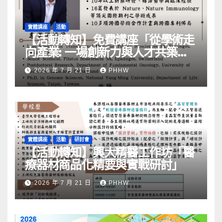
實體講座
活動
【活動轉知】免費講座「從學術走
向產業: ⼀場創新力與⼈才共築的
旅程」
2026 年 7 月 21 日
PHHW
實體講座
活動
研討會
【活動轉知】興大精醫工作坊「醫
療器材商品化精要與實戰研討」
2026 年 7 月 21 日
PHHW