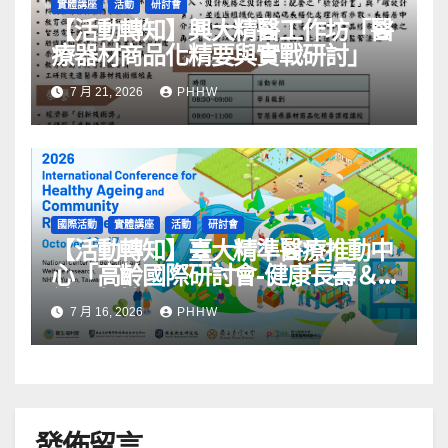
實體講座
活動
研討會
【活動轉知】興大精醫工作坊「醫
療器材商品化精要與實戰研討」
7 月 21, 2026
PHHW
國際活動
實體講座
活動
研討會
【活動轉知】臺大精準醫療推動中
心「高齡國際研討會-健康長壽＆
社區韌性」
7 月 16, 2026
PHHW
發佈留言