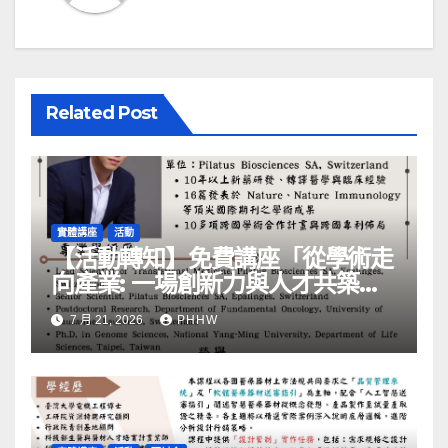
Related Post
實體講座
活動
【活動轉知】免費講座「從學術走
向產業: ⼀場創新力與⼈才共築的
旅程」
7 月 21, 2026
PHHW