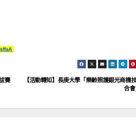
TsffaA
選拔賽
【活動轉知】長庚大學「樂齡照護銀光商機
合