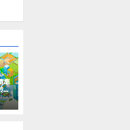
精準
齡國
＆社