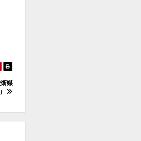
技術媒
會」