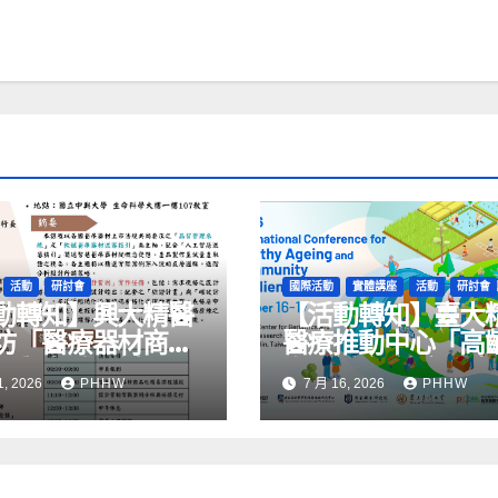
活動
研討會
國際活動
實體講座
活動
研討會
動轉知】興大精醫
【活動轉知】臺大
坊「醫療器材商品
醫療推動中心「高
要與實戰研討」
際研討會-健康長壽
1, 2026
PHHW
7 月 16, 2026
PHHW
區韌性」