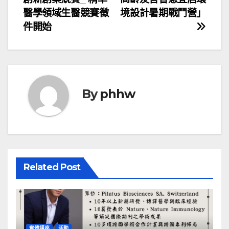
章
醫學領域生醫競賽徵
境設計暑期戰鬥營」
導
件開始
覽
By
phhw
Related Post
實體講座
活動