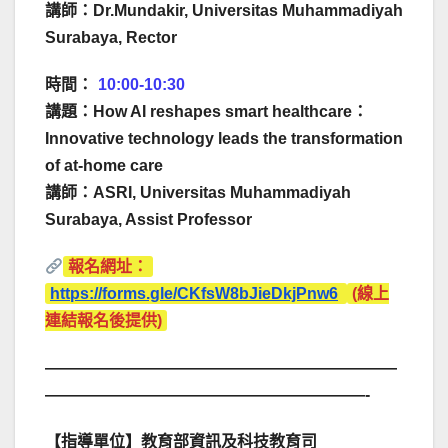
講師：Dr.Mundakir, Universitas Muhammadiyah
Surabaya, Rector
時間：
10:00-10:30
講題：How AI reshapes smart healthcare：
Innovative technology leads the transformation
of at-home care
講師：ASRI, Universitas Muhammadiyah
Surabaya, Assist Professor
報名網址：
https://forms.gle/CKfsW8bJieDkjPnw6
(線上
連結報名後提供)
——————————————————————
————————————————————-
【指導單位】教育部資訊及科技教育司