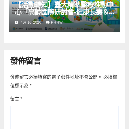
【活動轉知】臺大精準醫療推動中
心「高齡國際研討會-健康長壽＆
社區韌性」
7 月 16, 2026
PHHW
發佈留言
發佈留言必須填寫的電子郵件地址不會公開。
必填欄
位標示為
*
留言
*