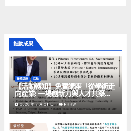
推動成果
實體講座
活動
【活動轉知】免費講座「從學術走
向產業: ⼀場創新力與⼈才共築的
旅程」
2026 年 7 月 21 日
PHHW