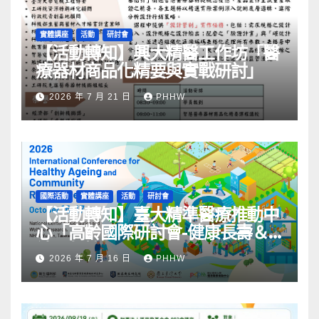
實體講座
活動
研討會
【活動轉知】興大精醫工作坊「醫
療器材商品化精要與實戰研討」
2026 年 7 月 21 日
PHHW
國際活動
實體講座
活動
研討會
【活動轉知】臺大精準醫療推動中
心「高齡國際研討會-健康長壽＆
社區韌性」
2026 年 7 月 16 日
PHHW