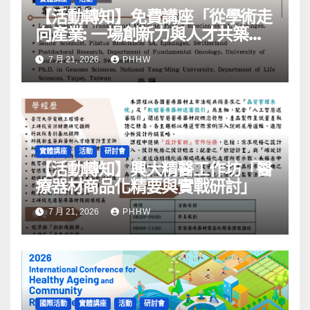
【活動轉知】免費講座「從學術走
向產業: ⼀場創新力與⼈才共築的
旅程」
7 月 21, 2026
PHHW
實體講座
活動
研討會
【活動轉知】興大精醫工作坊「醫
療器材商品化精要與實戰研討」
7 月 21, 2026
PHHW
國際活動
實體講座
活動
研討會