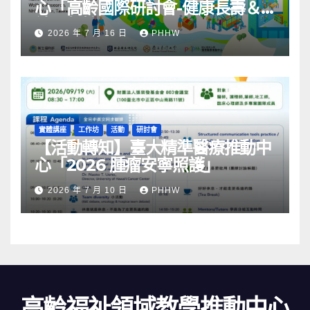
心「高齡國際研討會-健康長壽＆
社區韌性」
2026 年 7 月 16 日
PHHW
實體講座
工作坊
活動
研討會
【活動轉知】臺大精準醫療推動中
心「2026 腫瘤安寧照護」
2026 年 7 月 10 日
PHHW
高齡福祉領域教學推動中心