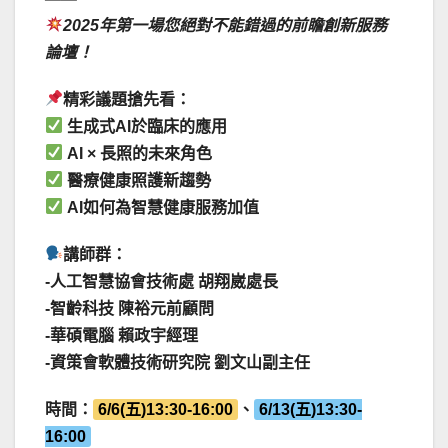
2025年第一場您絕對不能錯過的前瞻創新服務
論壇！
精彩議題搶先看：
生成式AI於臨床的應用
AI × 長照的未來角色
醫療健康照護新趨勢
AI如何為智慧健康服務加值
講師群：
-人工智慧協會技術處 胡翔崴處長
-智齡科技 陳裕元前顧問
-華碩電腦 賴政宇經理
-資策會軟體技術研究院 劉文山副主任
時間：
6/6(五)13:30-16:00
、
6/13(五)13:30-
16:00