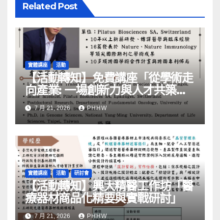
Related Post
實體講座
活動
【活動轉知】免費講座「從學術走
向產業: ⼀場創新力與⼈才共築的
旅程」
7 月 21, 2026
PHHW
實體講座
活動
研討會
【活動轉知】興大精醫工作坊「醫
療器材商品化精要與實戰研討」
7 月 21, 2026
PHHW