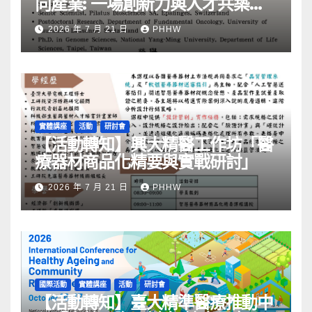
向產業: ⼀場創新力與⼈才共築的
旅程」
2026 年 7 月 21 日
PHHW
實體講座
活動
研討會
【活動轉知】興大精醫工作坊「醫
療器材商品化精要與實戰研討」
2026 年 7 月 21 日
PHHW
國際活動
實體講座
活動
研討會
【活動轉知】臺大精準醫療推動中