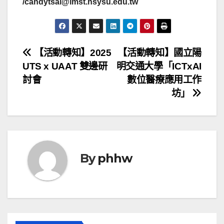
/candytsai@imst.nsysu.edu.tw
文
【活動轉知】2025
【活動轉知】國立陽
UTS x UAAT 雙邊研
明交通大學「ICTxAI
章
討會
數位醫療應用工作
導
坊」
覽
By
phhw