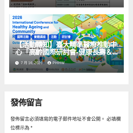
國際活動
實體講座
活動
研討會
【活動轉知】臺大精準醫療推動中
心「高齡國際研討會-健康長壽＆
社區韌性」
7 月 16, 2026
PHHW
發佈留言
發佈留言必須填寫的電子郵件地址不會公開。
必填欄
位標示為
*