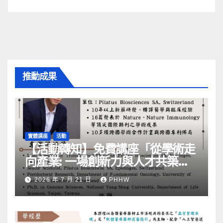
推動成果
實體講座
活動
【活動轉知】免費講座「從學術走
向產業: ⼀場創新力與⼈才共築的
旅程」
2026 年 7 月 21 日
PHHW