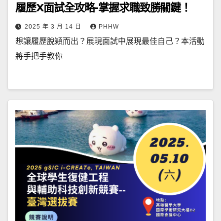
履歷X面試全攻略-掌握求職致勝關鍵！
2025 年 3 月 14 日
PHHW
想讓履歷脫穎而出？展現面試中展現最佳自己？本活動
將手把手教你