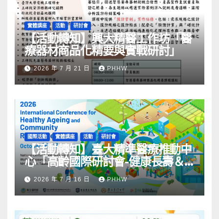
實體講座
活動
研討會
【活動轉知】興大精醫工作坊「醫
療器材商品化精要與實戰研討」
2026 年 7 月 21 日
PHHW
國際活動
實體講座
活動
研討會
【活動轉知】臺大精準醫療推動中
心「高齡國際研討會-健康長壽＆
社區韌性」
2026 年 7 月 16 日
PHHW