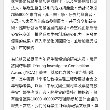
家生醫育成暨生醫加速器夥伴，以及生醫相關科研
法人，展現生醫生態系的活力與能量。預計將吸引
超過800名來自官、產、醫、學、研界的與會者，
以及+70家國內外廠商參與展會，共同分享創新技
術、臨床研發及商業發展的歷程。希望藉由最新研
發資訊交流，推動我國生醫創新研發能力，開發更
優異的成果，邁入商業化與國際化，並增加產品成
功上市的機會。
為培植及鼓勵國內年輕生醫領域的研究人員，我們
將同時舉辦『Young Investigator Competition
Award (YICA)』競賽，獎項包含數名研究傑出獎
等，其中獲得「李昭仁教授生醫工程發展基金會之
年輕學者獎」以及「中華民國生醫材料及藥物制放
學會年輕學者獎」者，經學會經費核可通過後，將
有機會獲得10000~60000不等補助參加國外會議的
經費。當然，我們另有學生口頭/海報論文競賽，獎