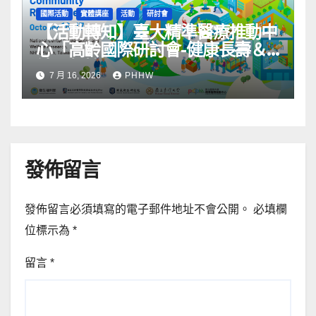
國際活動
實體講座
活動
研討會
【活動轉知】臺大精準醫療推動中
心「高齡國際研討會-健康長壽＆
社區韌性」
7 月 16, 2026
PHHW
發佈留言
發佈留言必須填寫的電子郵件地址不會公開。
必填欄
位標示為
*
留言
*