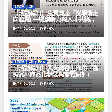
實體講座
活動
【活動轉知】免費講座「從學術走
向產業: ⼀場創新力與⼈才共築的
旅程」
7 月 21, 2026
PHHW
實體講座
活動
研討會
【活動轉知】興大精醫工作坊「醫
療器材商品化精要與實戰研討」
7 月 21, 2026
PHHW