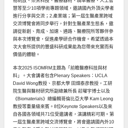
物制放、奈米科技、醫療器材、精準醫療、人工智
慧等至少10項學術專題領域，邀請國內外頂尖學者
進行分享與交流；2.產業端；第一屆生醫產業跨域
交流博覽會將同步舉行，針對生醫產業生態系，邀
請從新創、育成、加速、通路、醫療院所等夥伴參
與本次博覽會，促進產學研合作機會。希望透過本
次大會所提供的豐盛科研成果能為您帶來充實而有
價值的體驗。
本次2025 ISOMRM主題為「前瞻醫療科技與材
料」。大會講者包含Plenary Speakers：UCLA
David Wong教授、京都大學 田畑泰彦教授，工研
院生醫與醫材研究所副總兼所長 莊曜宇博士以及
《Biomaterials》總編輯哥倫比亞大學 Kam Leong
教授等重量級來賓。8位Keynote Speakers以及來
自各國各領域共71位受邀講者，演講精彩可期。第
一屆生醫產業跨域交流博覽會，將會邀請國內外10