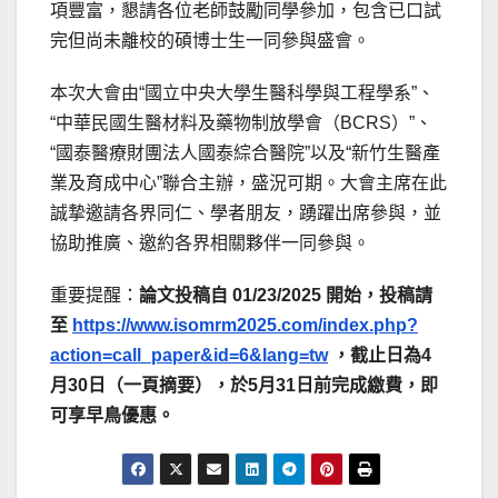
項豐富，懇請各位老師鼓勵同學參加，包含已口試
完但尚未離校的碩博士生一同參與盛會。
本次大會由“國立中央大學生醫科學與工程學系”、
“中華民國生醫材料及藥物制放學會（BCRS）”、
“國泰醫療財團法人國泰綜合醫院”以及“新竹生醫產
業及育成中心”聯合主辦，盛況可期。大會主席在此
誠摯邀請各界同仁、學者朋友，踴躍出席參與，並
協助推廣、邀約各界相關夥伴一同參與。
重要提醒：
論文投稿自
01/23/2025
開始，投稿請
至
https://www.isomrm2025.com/index.php?
action=call_paper&id=6&lang=tw
，截止日為4
月30
日（一頁摘要），於5
月31
日前完成繳費，即
可享早鳥優惠
。