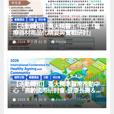
實體講座
活動
研討會
【活動轉知】興大精醫工作坊「醫
療器材商品化精要與實戰研討」
2026 年 7 月 21 日
PHHW
國際活動
實體講座
活動
研討會
【活動轉知】臺大精準醫療推動中
心「高齡國際研討會-健康長壽＆
社區韌性」
2026 年 7 月 16 日
PHHW