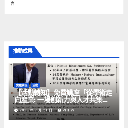
言
推動成果
實體講座
活動
【活動轉知】免費講座「從學術走
向產業: ⼀場創新力與⼈才共築的
旅程」
2026 年 7 月 21 日
PHHW