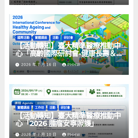
國際活動
實體講座
活動
研討會
【活動轉知】臺大精準醫療推動中
心「高齡國際研討會-健康長壽＆
社區韌性」
2026 年 7 月 16 日
PHHW
實體講座
工作坊
活動
研討會
【活動轉知】臺大精準醫療推動中
心「2026 腫瘤安寧照護」
2026 年 7 月 10 日
PHHW