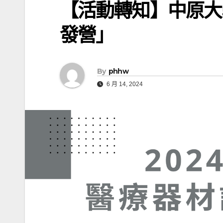
【活動轉知】中原大
發營」
By
phhw
6 月 14, 2024