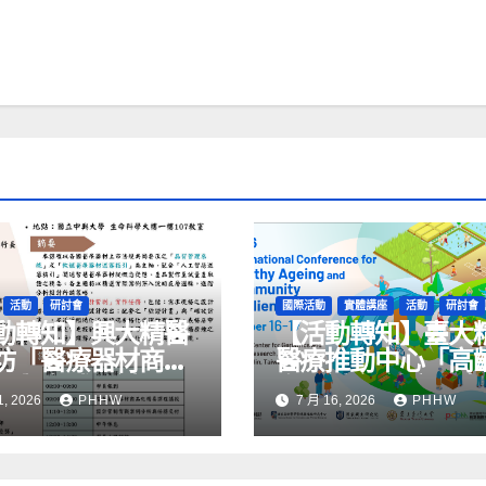
活動
研討會
國際活動
實體講座
活動
研討會
動轉知】興大精醫
【活動轉知】臺大
坊「醫療器材商品
醫療推動中心「高
要與實戰研討」
際研討會-健康長壽
1, 2026
PHHW
7 月 16, 2026
PHHW
區韌性」