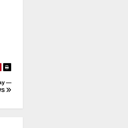
ay —
WS