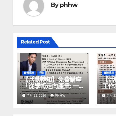
By
phhw
Related Post
實體講座
活動
實體講座
【活動轉知】免費講座
【活
「從學術走向產業: ⼀
工作
場創新力與⼈才共築的
化精
7 月 21, 2026
PHHW
7 月 2
旅程」