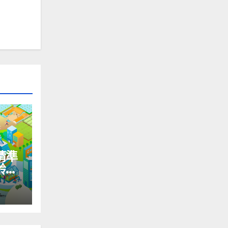
精準
齡國
＆社