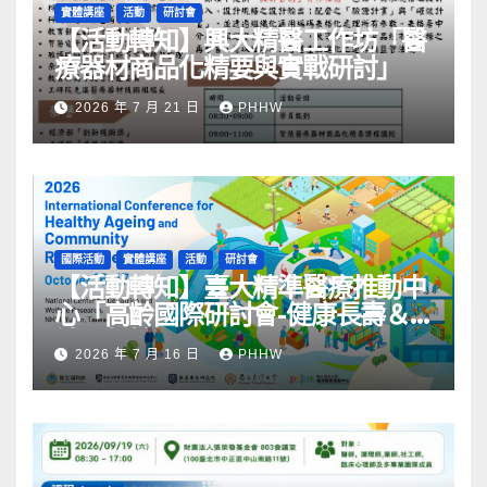
實體講座
活動
研討會
【活動轉知】興大精醫工作坊「醫
療器材商品化精要與實戰研討」
2026 年 7 月 21 日
PHHW
國際活動
實體講座
活動
研討會
【活動轉知】臺大精準醫療推動中
心「高齡國際研討會-健康長壽＆
社區韌性」
2026 年 7 月 16 日
PHHW