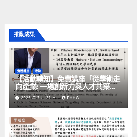
推動成果
實體講座
活動
【活動轉知】免費講座「從學術走
向產業: ⼀場創新力與⼈才共築的
旅程」
2026 年 7 月 21 日
PHHW