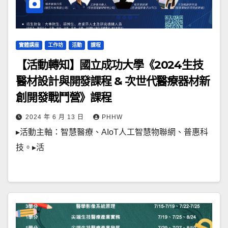
實體講座
工作坊
活動
課程
【活動轉知】國立成功大學《2024生技
醫材設計與開發課程 & 次世代醫療器材新
創開發戰鬥營》課程
2024 年 6 月 13 日
PHHW
▸活動主軸：智慧醫療、AIoT人工智慧物聯網、普惠科
技。▸活