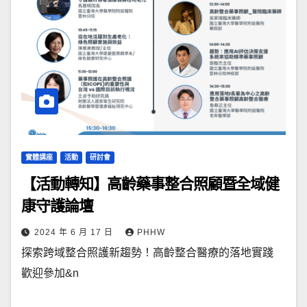
實體講座
活動
研討會
【活動轉知】高齡藥事整合照顧暨全域健
康守護論壇
2024 年 6 月 17 日
PHHW
探索跨域整合照護新趨勢！高齡整合醫療的落地實踐
歡迎參加&n