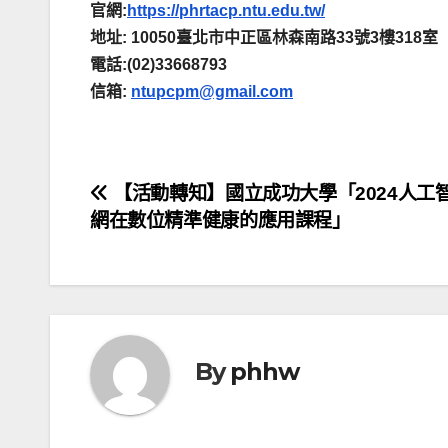
官網:
https://phrtacp.ntu.edu.tw/
地址: 10050臺北市中正區林森南路33號3樓318室
電話:(02)33668793
信箱:
n
tupcpm@gmail.com
文
【活動轉知】國立成功大學「2024人工
網在數位精準健康的應用課程」
章
導
覽
By
phhw