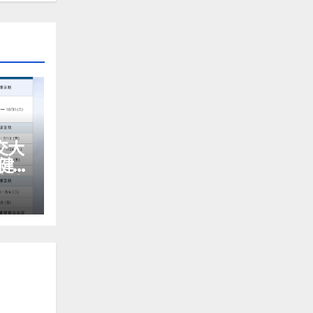
交大
慧健康
才培