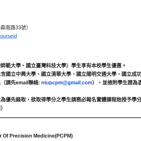
林森南路33號）
courseid
灣師範大學、國立臺灣科技大學）學生享有本校學生優惠。
包含國立中興大學、國立清華大學、國立陽明交通大學、國立成
請先email聯絡:
ntupcpm@gmail.com
），並檢附學生證為
生為優先錄取，欲取得學分之學生請務必報名實體課程始授予學
限）
r Of Precision Medicine(PCPM)