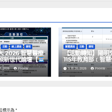
活動
線上講座
課程
實體講座
活動
課程
 2026 智慧醫療
【活動轉知】陽明
115年教育部﹝智
照新世代論壇【
產業跨領域生技人
式AI理論與創新應
7, 2026
PHHW
5 月 26, 2026
PHHW
育計畫﹞暑期課程
壇
】正式開放報
位標示為
*