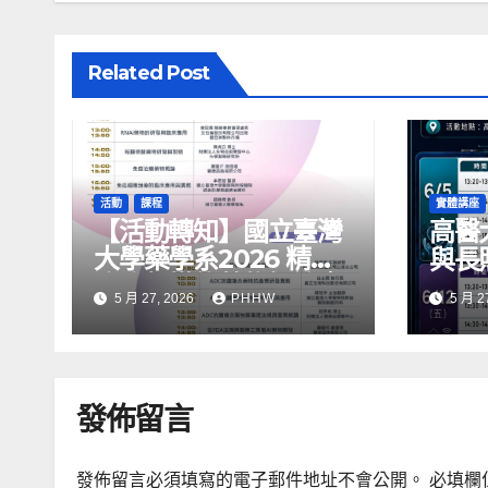
Related Post
活動
課程
實體講座
【活動轉知】國立臺灣
高醫大
大學藥學系2026 精準
與長
治療新模態藥物概論｜
生成
5 月 27, 2026
PHHW
5 月 2
暑期跨域課程熱烈招生
用論
中！
名!!
發佈留言
發佈留言必須填寫的電子郵件地址不會公開。
必填欄