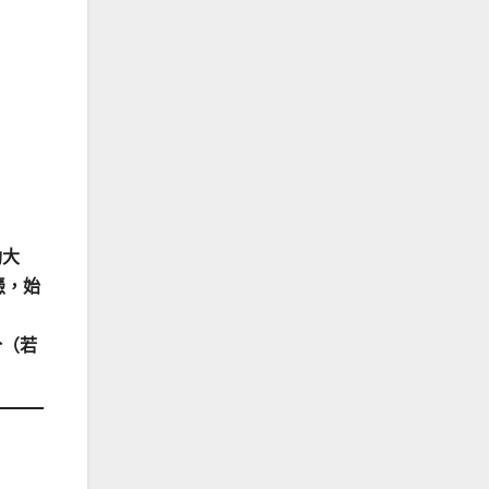
功大
憑，始
分（若