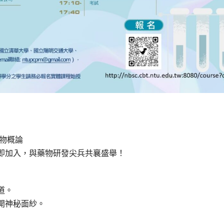
藥物概論
即加入，與藥物研發尖兵共襄盛舉！
道。
開神秘面紗。