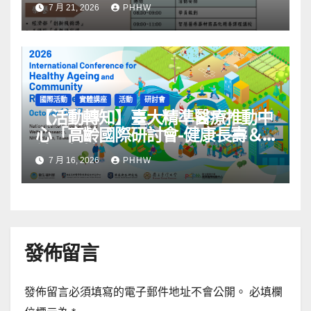
7 月 21, 2026
PHHW
國際活動
實體講座
活動
研討會
【活動轉知】臺大精準醫療推動中
心「高齡國際研討會-健康長壽＆
社區韌性」
7 月 16, 2026
PHHW
發佈留言
發佈留言必須填寫的電子郵件地址不會公開。
必填欄