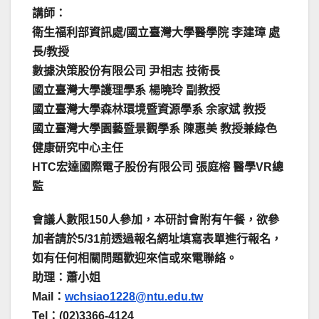
講師：
衛生福利部資訊處/國立臺灣大學醫學院 李建璋 處
長/教授
數據決策股份有限公司 尹相志 技術長
國立臺灣大學護理學系 楊曉玲 副教授
國立臺灣大學森林環境暨資源學系 余家斌 教授
國立臺灣大學園藝暨景觀學系 陳惠美 教授兼綠色
健康研究中心主任
HTC宏達國際電子股份有限公司 張庭榕 醫學VR總
監
會議人數限150人參加，本研討會附有午餐，欲參
加者請於5/31前透過報名網址填寫表單進行報名，
如有任何相關問題歡迎來信或來電聯絡。
助理：蕭小姐
Mail：
wchsiao1228@ntu.edu.tw
Tel：(02)3366-4124