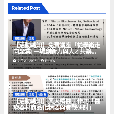
Related Post
實體講座
活動
【活動轉知】免費講座「從學術走
向產業: ⼀場創新力與⼈才共築的
旅程」
7 月 21, 2026
PHHW
實體講座
活動
研討會
【活動轉知】興大精醫工作坊「醫
療器材商品化精要與實戰研討」