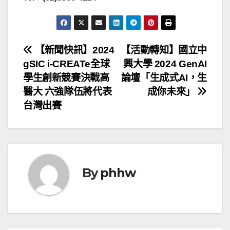
文
【新聞快訊】2024
【活動轉知】國立中
gSIC i-CREATe全球
興大學 2024 GenAI
章
學生創新競賽決戰高
論壇「生成式AI，生
導
醫大 六強隊伍將代表
成你未來」
台灣出賽
覽
By
phhw