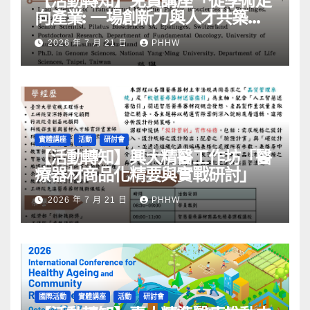
【活動轉知】免費講座「從學術走
向產業: ⼀場創新力與⼈才共築的
旅程」
2026 年 7 月 21 日
PHHW
實體講座
活動
研討會
【活動轉知】興大精醫工作坊「醫
療器材商品化精要與實戰研討」
2026 年 7 月 21 日
PHHW
國際活動
實體講座
活動
研討會