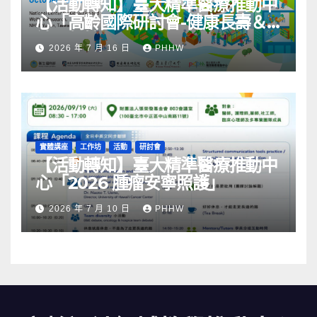
【活動轉知】臺大精準醫療推動中
心「高齡國際研討會-健康長壽＆
社區韌性」
2026 年 7 月 16 日
PHHW
實體講座
工作坊
活動
研討會
【活動轉知】臺大精準醫療推動中
心「2026 腫瘤安寧照護」
2026 年 7 月 10 日
PHHW