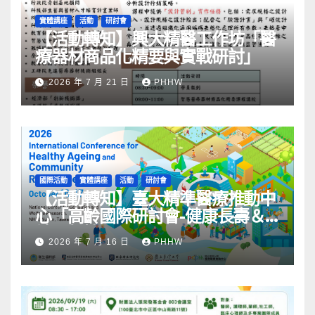
實體講座
活動
研討會
【活動轉知】興大精醫工作坊「醫
療器材商品化精要與實戰研討」
2026 年 7 月 21 日
PHHW
國際活動
實體講座
活動
研討會
【活動轉知】臺大精準醫療推動中
心「高齡國際研討會-健康長壽＆
社區韌性」
2026 年 7 月 16 日
PHHW