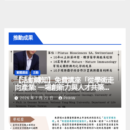
推動成果
實體講座
活動
【活動轉知】免費講座「從學術走
向產業: ⼀場創新力與⼈才共築的
旅程」
2026 年 7 月 21 日
PHHW