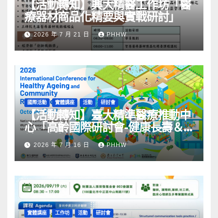
【活動轉知】興大精醫工作坊「醫
療器材商品化精要與實戰研討」
2026 年 7 月 21 日
PHHW
國際活動
實體講座
活動
研討會
【活動轉知】臺大精準醫療推動中
心「高齡國際研討會-健康長壽＆
社區韌性」
2026 年 7 月 16 日
PHHW
實體講座
工作坊
活動
研討會