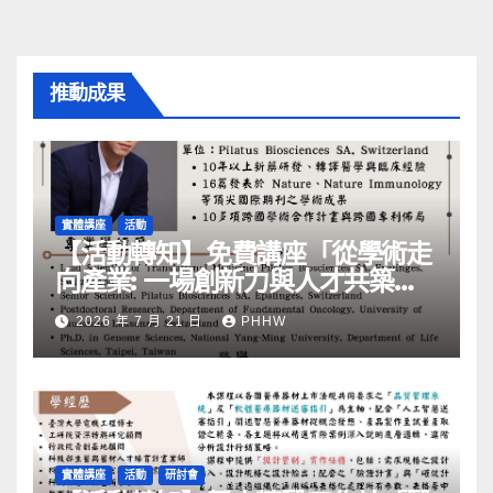
推動成果
實體講座
活動
【活動轉知】免費講座「從學術走
向產業: ⼀場創新力與⼈才共築的
旅程」
2026 年 7 月 21 日
PHHW
實體講座
活動
研討會