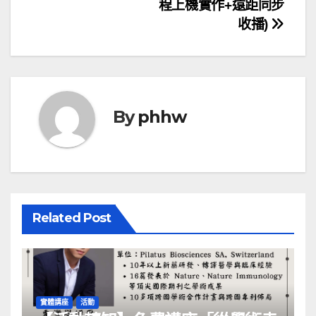
導
程上機實作+遠距同步
收播)
覽
By
phhw
Related Post
實體講座
活動