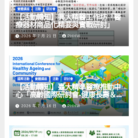
實體講座
活動
研討會
【活動轉知】興大精醫工作坊「醫
療器材商品化精要與實戰研討」
2026 年 7 月 21 日
PHHW
國際活動
實體講座
活動
研討會
【活動轉知】臺大精準醫療推動中
心「高齡國際研討會-健康長壽＆
社區韌性」
2026 年 7 月 16 日
PHHW