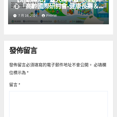
心「高齡國際研討會-健康長壽＆
社區韌性」
7 月 16, 2026
PHHW
發佈留言
發佈留言必須填寫的電子郵件地址不會公開。
必填欄
位標示為
*
留言
*