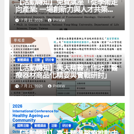
【活動轉知】免費講座「從學術走
向產業: ⼀場創新力與⼈才共築的
旅程」
7 月 21, 2026
PHHW
實體講座
活動
研討會
【活動轉知】興大精醫工作坊「醫
療器材商品化精要與實戰研討」
7 月 21, 2026
PHHW
國際活動
實體講座
活動
研討會
【活動轉知】臺大精準醫療推動中