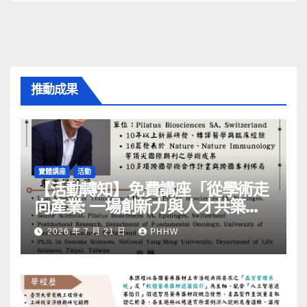
推動成果
實體講座
活動
【活動轉知】免費講座「從學術走
向產業: ⼀場創新力與⼈才共築的
旅程」
2026 年 7 月 21 日
PHHW