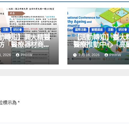
活動
研討會
國際活動
實體講座
活動
研討會
動轉知】興大精醫
【活動轉知】臺大
坊「醫療器材商品
醫療推動中心「高
要與實戰研討」
際研討會-健康長壽
1, 2026
PHHW
7 月 16, 2026
PHHW
區韌性」
位標示為
*