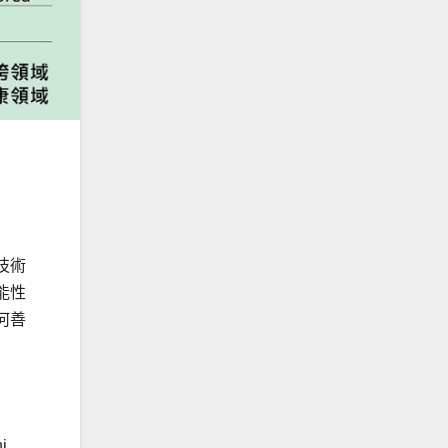
技術
能性
何善
i