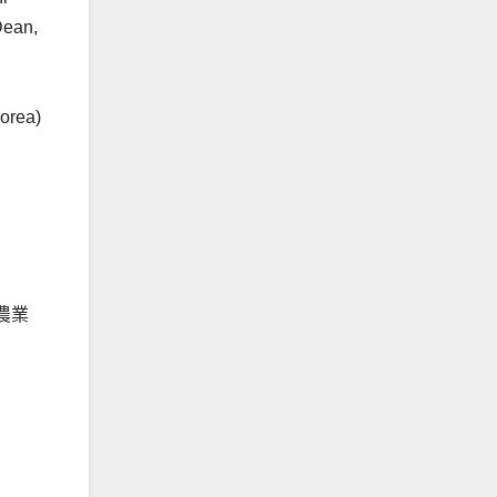
Dean,
Korea)
農業