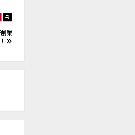
新創業
曉！