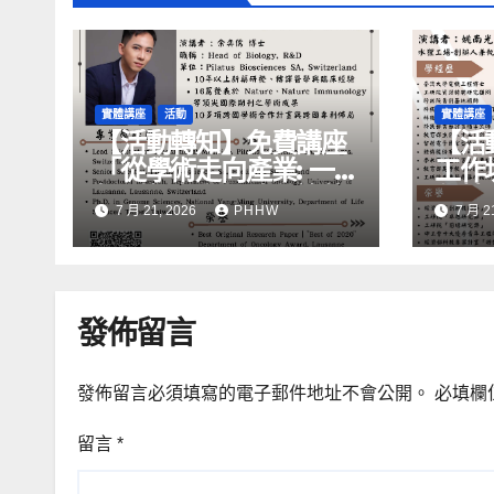
實體講座
活動
實體講座
【活動轉知】免費講座
【活
「從學術走向產業: ⼀
工作
場創新力與⼈才共築的
化精
7 月 21, 2026
PHHW
7 月 2
旅程」
發佈留言
發佈留言必須填寫的電子郵件地址不會公開。
必填欄
留言
*