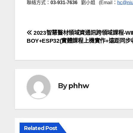
聯絡方式：
03-931-7636
劉小姐 (Email：
hc@niu
文
2023智慧醫材領域資通訊跨領域課程-WIF
BOY+ESP32(實體課程上機實作+遠距同步
章
導
覽
By
phhw
Related Post