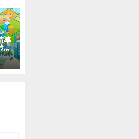
精準
齡國
＆社