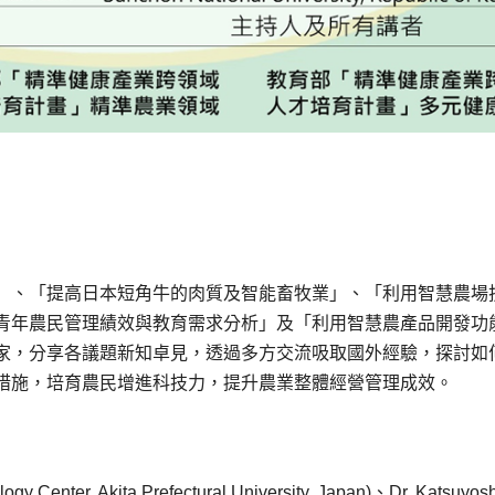
」、「提高日本短角牛的肉質及智能畜牧業」、「利用智慧農場
青年農民管理績效與教育需求分析」及「利用智慧農產品開發功
家，分享各議題新知卓見，透過多方交流吸取國外經驗，探討如
措施，培育農民增進科技力，提升農業整體經營管理成效。
gy Center, Akita Prefectural University, Japan)、Dr. Katsuyosh