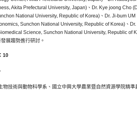
ness, Akita Prefectural University, Japan)、Dr. Kye joong Cho (
unchon National University, Republic of Korea)、Dr. Ji-bum UM
Economics, Sunchon National University, Republic of Korea)、Dr.
Biomedical Science, Sunchon National University, Republic of 
新發展趨勢進行研討。
：10
。
生物技術與動物科學系、國立中興大學農業暨自然資源學院精準