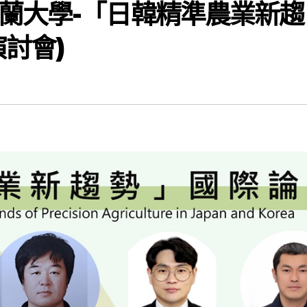
蘭大學-「日韓精準農業新趨
討會)