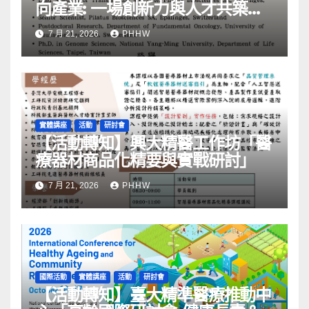
向產業: ⼀場創新力與⼈才共築的
旅程」
7 月 21, 2026
PHHW
實體講座
活動
研討會
【活動轉知】興大精醫工作坊「醫
療器材商品化精要與實戰研討」
7 月 21, 2026
PHHW
國際活動
實體講座
活動
研討會
【活動轉知】臺大精準醫療推動中