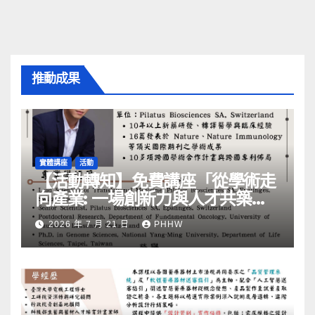
推動成果
實體講座
活動
【活動轉知】免費講座「從學術走
向產業: ⼀場創新力與⼈才共築的
旅程」
2026 年 7 月 21 日
PHHW