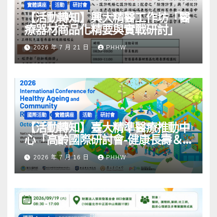
實體講座
活動
研討會
【活動轉知】興大精醫工作坊「醫
療器材商品化精要與實戰研討」
2026 年 7 月 21 日
PHHW
國際活動
實體講座
活動
研討會
【活動轉知】臺大精準醫療推動中
心「高齡國際研討會-健康長壽＆
社區韌性」
2026 年 7 月 16 日
PHHW