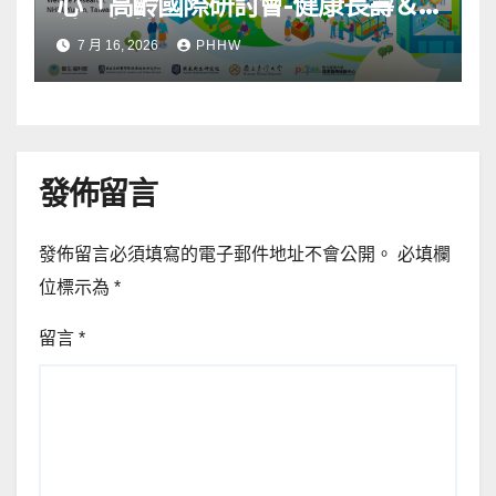
心「高齡國際研討會-健康長壽＆
社區韌性」
7 月 16, 2026
PHHW
發佈留言
發佈留言必須填寫的電子郵件地址不會公開。
必填欄
位標示為
*
留言
*