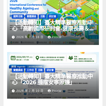
國際活動
實體講座
活動
研討會
【活動轉知】臺大精準醫療推動中
心「高齡國際研討會-健康長壽＆
社區韌性」
2026 年 7 月 16 日
PHHW
實體講座
工作坊
活動
研討會
【活動轉知】臺大精準醫療推動中
心「2026 腫瘤安寧照護」
2026 年 7 月 10 日
PHHW