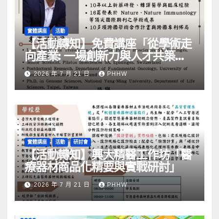
實體講座
活動
【活動轉知】免費講座「從學術走
向產業: ⼀場創新力與⼈才共築的
旅程」
2026 年 7 月 21 日
PHHW
實體講座
活動
研討會
【活動轉知】興大精醫工作坊「醫
療器材商品化精要與實戰研討」
2026 年 7 月 21 日
PHHW