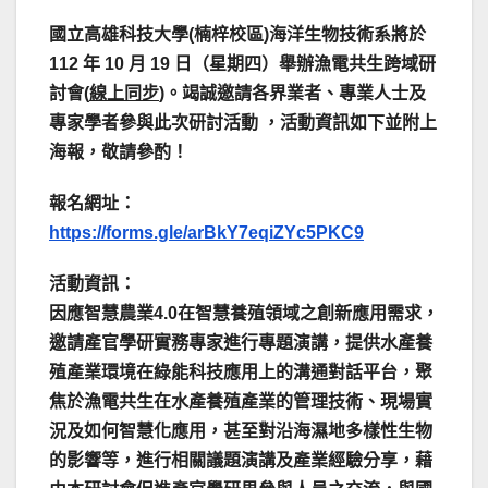
國立高雄科技大學
(
楠梓校區
)
海洋生物技術系將於
112
年
10
月
19
日（星期四）
舉辦
漁電共生跨域研
討會
(
線上同步
)
。竭誠邀請各界業者、專業人士及
專家學者參與此次研討活動
，活動資訊如下並附上
海報，敬請參酌！
報名網址：
https://forms.gle/arBkY7eqiZYc5PKC9
活動資訊：
因應智慧農業4.0在智慧養殖領域之創新應用需求，
邀請產官學研實務專家進行專題演講，提供水產養
殖產業環境在綠能科技應用上的溝通對話平台，聚
焦於漁電共生在水產養殖產業的管理技術、現場實
況及如何智慧化應用，甚至對沿海濕地多樣性生物
的影響等，進行相關議題演講及產業經驗分享，藉