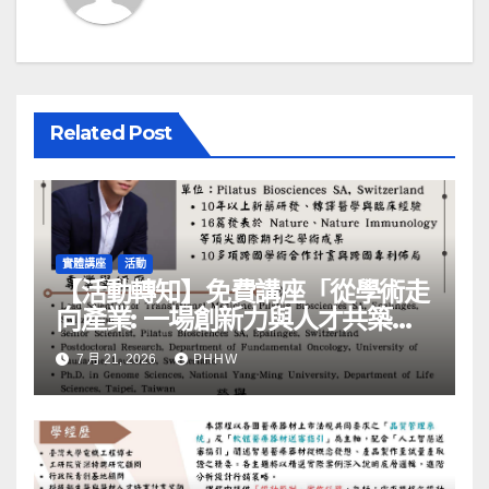
Related Post
實體講座
活動
【活動轉知】免費講座「從學術走
向產業: ⼀場創新力與⼈才共築的
旅程」
7 月 21, 2026
PHHW