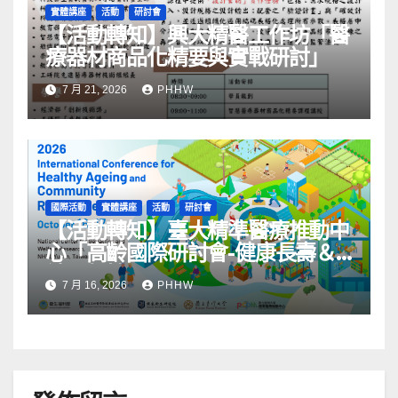
實體講座
活動
研討會
【活動轉知】興大精醫工作坊「醫
療器材商品化精要與實戰研討」
7 月 21, 2026
PHHW
國際活動
實體講座
活動
研討會
【活動轉知】臺大精準醫療推動中
心「高齡國際研討會-健康長壽＆
社區韌性」
7 月 16, 2026
PHHW