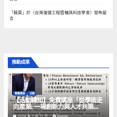
「
蘇莫
」於〈
台灣復健工程暨輔具科技學會
〉發佈留
言
推動成果
實體講座
活動
【活動轉知】免費講座「從學術走
向產業: ⼀場創新力與⼈才共築的
旅程」
2026 年 7 月 21 日
PHHW