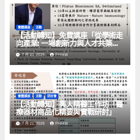
實體講座
活動
【活動轉知】免費講座「從學術走
向產業: ⼀場創新力與⼈才共築的
旅程」
7 月 21, 2026
PHHW
實體講座
活動
研討會
【活動轉知】興大精醫工作坊「醫
療器材商品化精要與實戰研討」
7 月 21, 2026
PHHW