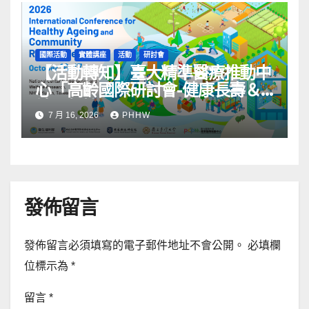
國際活動
實體講座
活動
研討會
【活動轉知】臺大精準醫療推動中
心「高齡國際研討會-健康長壽＆
社區韌性」
7 月 16, 2026
PHHW
發佈留言
發佈留言必須填寫的電子郵件地址不會公開。
必填欄
位標示為
*
留言
*