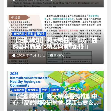
實體講座
活動
研討會
【活動轉知】興大精醫工作坊「醫
療器材商品化精要與實戰研討」
2026 年 7 月 21 日
PHHW
國際活動
實體講座
活動
研討會
【活動轉知】臺大精準醫療推動中
心「高齡國際研討會-健康長壽＆
社區韌性」