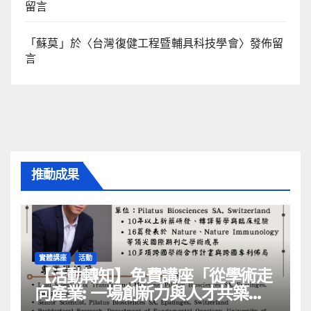
留言
「
蘇莫
」於〈
台灣復健工程暨輔具科技學會
〉發佈留
言
推動成果
實體講座
活動
【活動轉知】免費講座「從學術走
向產業: ⼀場創新力與⼈才共築的
旅程」