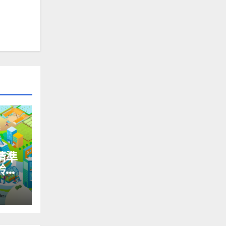
精準
齡國
＆社