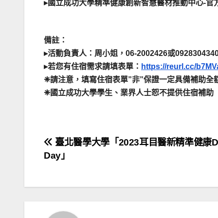
▸國立成功大學精準健康創新智慧醫材推動中心-官
備註：
▸活動負責人：周小姐，06-2002426或092830434
▸若您有住宿需求請填表單：
https://reurl.cc/b7MV
❈請注意，填寫住宿表單”非”保證一定具備補助全
❈國立成功大學學生、業界人士恕不提供住宿補助
文
臺北醫學大學「2023耳目醫新精準健康D
Day」
章
導
覽