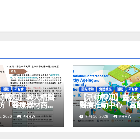
活動
研討會
國際活動
實體講座
活動
研討會
動轉知】興大精醫
【活動轉知】臺大
坊「醫療器材商品
醫療推動中心「高
要與實戰研討」
際研討會-健康長壽
1, 2026
PHHW
7 月 16, 2026
PHHW
區韌性」