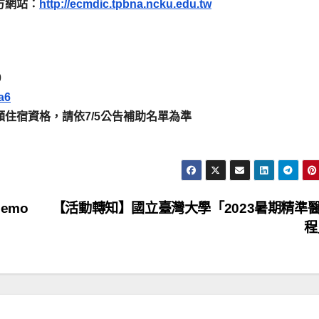
方網站：
http://ecmdic.tpbna.ncku.edu.tw
0
a6
額住宿資格，請依7/5公告補助名單為準
emo
【活動轉知】國立臺灣大學「2023暑期精準
程