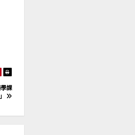
醫學課
」