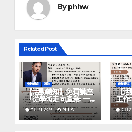
By
phhw
Related Post
實體講座
活動
實體講座
【活動轉知】免費講座
【活
「從學術走向產業: ⼀
工作
場創新力與⼈才共築的
化精
7 月 21, 2026
PHHW
7 月 2
旅程」