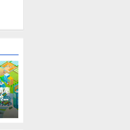
精準
齡國
＆社