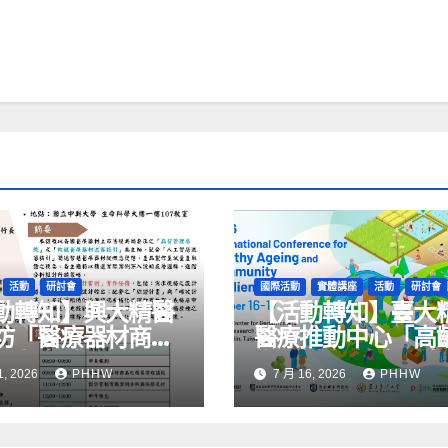
活動
研討會
國際活動
實體講座
活動
研討會
動轉知】興大精醫
【活動轉知】臺大
坊「醫療器材商品
醫療推動中心「高
要與實戰研討」
際研討會-健康長壽
1, 2026
PHHW
7 月 16, 2026
PHHW
區韌性」