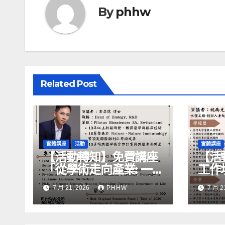
By
phhw
Related Post
實體講座
活動
實體講座
【活動轉知】免費講座
【活
「從學術走向產業: ⼀
工作
場創新力與⼈才共築的
化精
7 月 21, 2026
PHHW
7 月 2
旅程」