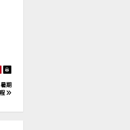
」暑期
程