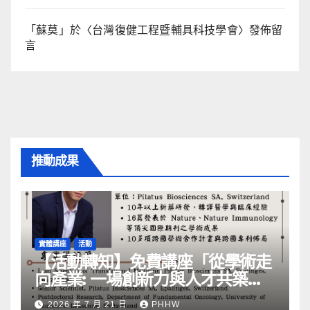
「
蘇莫
」於〈
台灣復健工程暨輔具科技學會
〉發佈留
言
推動成果
實體講座
活動
【活動轉知】免費講座「從學術走
向產業: ⼀場創新力與⼈才共築的
旅程」
2026 年 7 月 21 日
PHHW