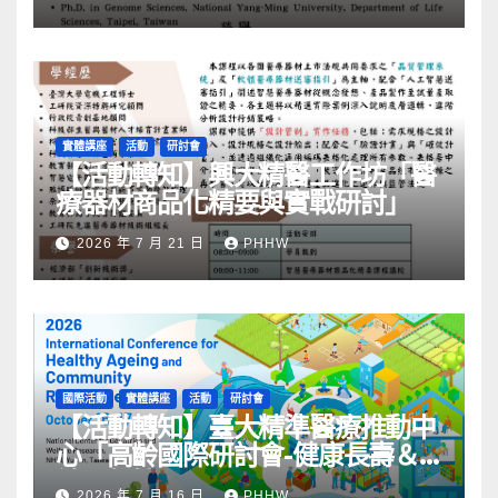
實體講座
活動
研討會
【活動轉知】興大精醫工作坊「醫
療器材商品化精要與實戰研討」
2026 年 7 月 21 日
PHHW
國際活動
實體講座
活動
研討會
【活動轉知】臺大精準醫療推動中
心「高齡國際研討會-健康長壽＆
社區韌性」
2026 年 7 月 16 日
PHHW