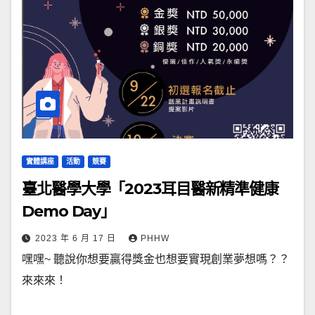
實體講座
活動
競賽
臺北醫學大學「2023耳目醫新精準健康
Demo Day」
2023 年 6 月 17 日
PHHW
嘿嘿~ 聽說你想要贏得獎金也想要實現創業夢想嗎？？
來來來！