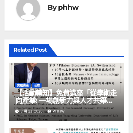
By
phhw
Related Post
實體講座
活動
【活動轉知】免費講座「從學術走
向產業: ⼀場創新力與⼈才共築的
旅程」
7 月 21, 2026
PHHW