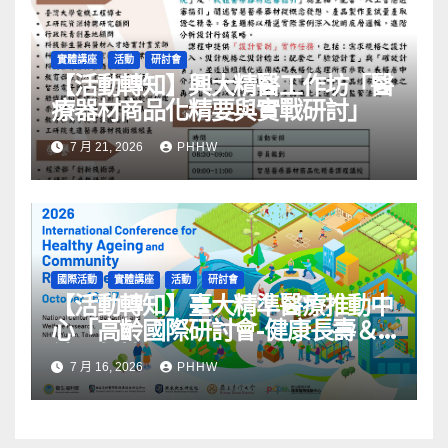
實體講座
活動
研討會
【活動轉知】興大精醫工作坊「醫
療器材商品化精要與實戰研討」
7 月 21, 2026
PHHW
國際活動
實體講座
活動
研討會
【活動轉知】臺大精準醫療推動中
心「高齡國際研討會-健康長壽＆
社區韌性」
7 月 16, 2026
PHHW