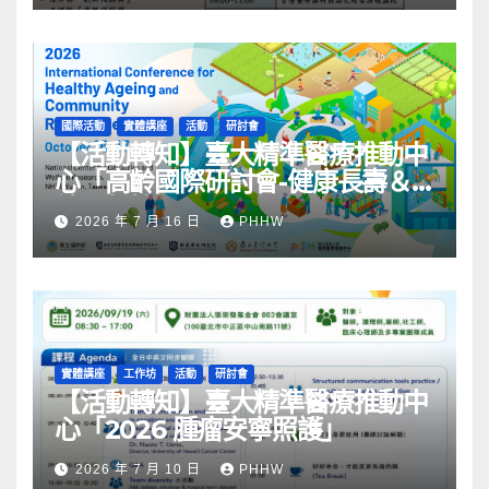
國際活動
實體講座
活動
研討會
【活動轉知】臺大精準醫療推動中
心「高齡國際研討會-健康長壽＆
社區韌性」
2026 年 7 月 16 日
PHHW
實體講座
工作坊
活動
研討會
【活動轉知】臺大精準醫療推動中
心「2026 腫瘤安寧照護」
2026 年 7 月 10 日
PHHW