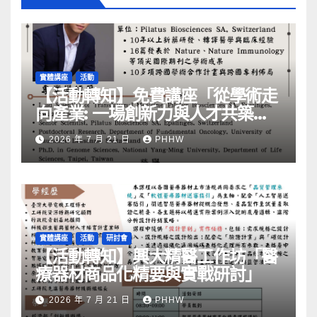
實體講座
活動
【活動轉知】免費講座「從學術走
向產業: ⼀場創新力與⼈才共築的
旅程」
2026 年 7 月 21 日
PHHW
實體講座
活動
研討會
【活動轉知】興大精醫工作坊「醫
療器材商品化精要與實戰研討」
2026 年 7 月 21 日
PHHW