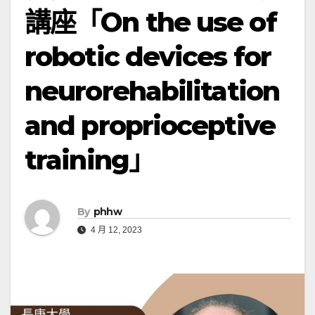
講座「On the use of
robotic devices for
neurorehabilitation
and proprioceptive
training」
By
phhw
4 月 12, 2023