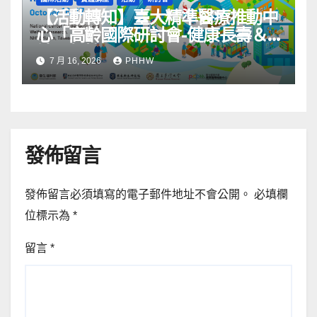
【活動轉知】臺大精準醫療推動中
心「高齡國際研討會-健康長壽＆
社區韌性」
7 月 16, 2026
PHHW
發佈留言
發佈留言必須填寫的電子郵件地址不會公開。
必填欄
位標示為
*
留言
*