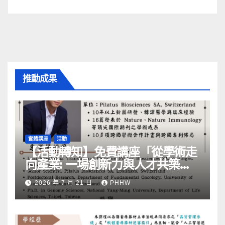
推動成果
實體講座
活動
【活動轉知】免費講座「從學術走
向產業: ⼀場創新力與⼈才共築的
旅程」
2026 年 7 月 21 日
PHHW