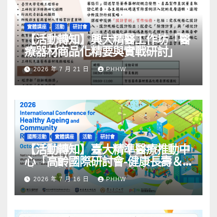
實體講座
活動
研討會
【活動轉知】興大精醫工作坊「醫
療器材商品化精要與實戰研討」
2026 年 7 月 21 日
PHHW
國際活動
實體講座
活動
研討會
【活動轉知】臺大精準醫療推動中
心「高齡國際研討會-健康長壽＆
社區韌性」
2026 年 7 月 16 日
PHHW