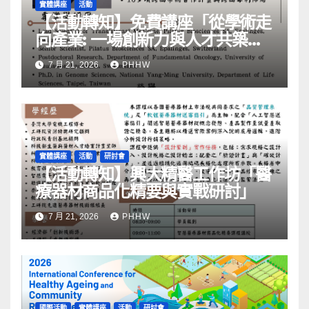
實體講座
活動
【活動轉知】免費講座「從學術走
向產業: ⼀場創新力與⼈才共築的
旅程」
7 月 21, 2026
PHHW
實體講座
活動
研討會
【活動轉知】興大精醫工作坊「醫
療器材商品化精要與實戰研討」
7 月 21, 2026
PHHW
國際活動
實體講座
活動
研討會