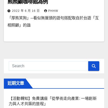
熊照顧咖啡館為例
2022 年 6 月 16 日
PHHW
「厚熊笑狗」─看似無厘頭的語句搭配取自於台語「互
相照顧」的諧
近期文章
【活動轉知】免費講座「從學術走向產業: ⼀場創新
力與⼈才共築的旅程」