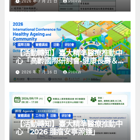
2026 年 7 月 21 日
PHHW
國際活動
實體講座
活動
研討會
【活動轉知】臺大精準醫療推動中
心「高齡國際研討會-健康長壽＆
社區韌性」
2026 年 7 月 16 日
PHHW
實體講座
工作坊
活動
研討會
【活動轉知】臺大精準醫療推動中
心「2026 腫瘤安寧照護」