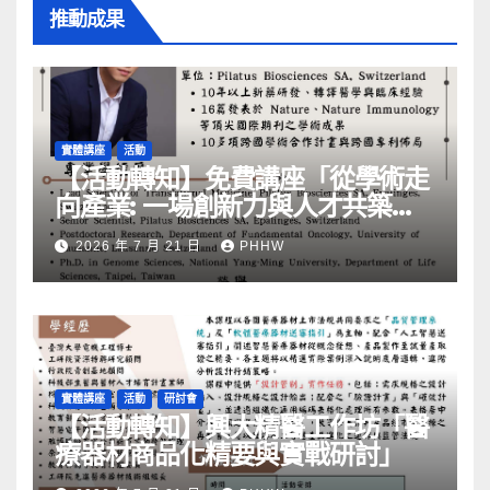
推動成果
實體講座
活動
【活動轉知】免費講座「從學術走
向產業: ⼀場創新力與⼈才共築的
旅程」
2026 年 7 月 21 日
PHHW
實體講座
活動
研討會
【活動轉知】興大精醫工作坊「醫
療器材商品化精要與實戰研討」