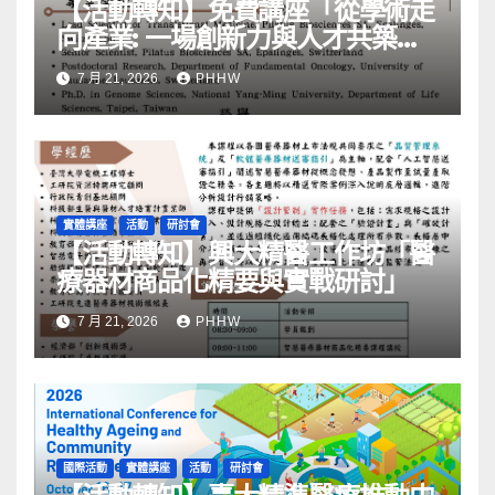
【活動轉知】免費講座「從學術走
向產業: ⼀場創新力與⼈才共築的
旅程」
7 月 21, 2026
PHHW
實體講座
活動
研討會
【活動轉知】興大精醫工作坊「醫
療器材商品化精要與實戰研討」
7 月 21, 2026
PHHW
國際活動
實體講座
活動
研討會