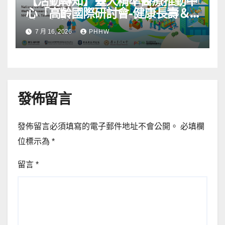
【活動轉知】臺大精準醫療推動中
心「高齡國際研討會-健康長壽＆
社區韌性」
7 月 16, 2026
PHHW
發佈留言
發佈留言必須填寫的電子郵件地址不會公開。
必填欄
位標示為
*
留言
*