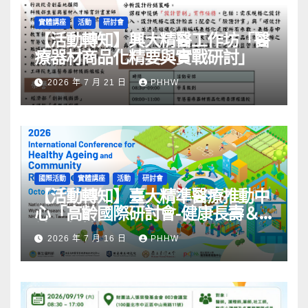
實體講座
活動
研討會
【活動轉知】興大精醫工作坊「醫
療器材商品化精要與實戰研討」
2026 年 7 月 21 日
PHHW
國際活動
實體講座
活動
研討會
【活動轉知】臺大精準醫療推動中
心「高齡國際研討會-健康長壽＆
社區韌性」
2026 年 7 月 16 日
PHHW