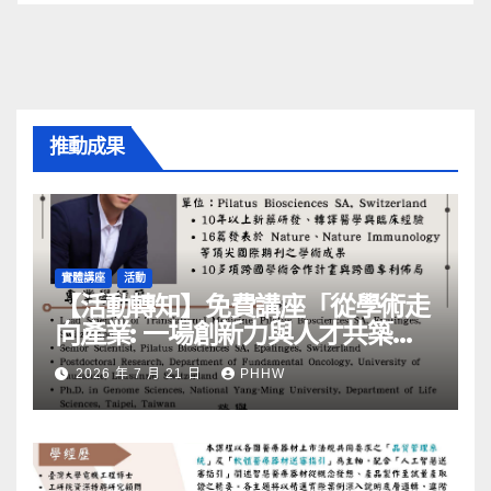
推動成果
實體講座
活動
【活動轉知】免費講座「從學術走
向產業: ⼀場創新力與⼈才共築的
旅程」
2026 年 7 月 21 日
PHHW