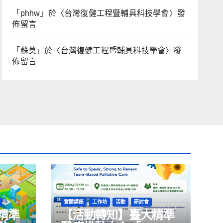
「
phhw
」於〈
台灣復健工程暨輔具科技學會
〉發
佈留言
「
蘇莫
」於〈
台灣復健工程暨輔具科技學會
〉發
佈留言
實體講座
工作坊
活動
研討會
精準
【活動轉知】臺大精準