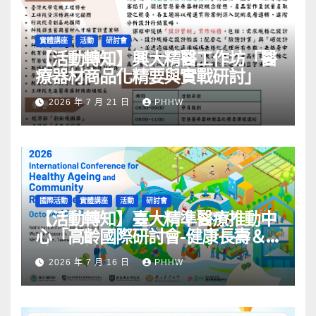
實體講座
活動
研討會
【活動轉知】興大精醫工作坊「醫
療器材商品化精要與實戰研討」
2026 年 7 月 21 日
PHHW
國際活動
實體講座
活動
研討會
【活動轉知】臺大精準醫療推動中
心「高齡國際研討會-健康長壽＆
社區韌性」
2026 年 7 月 16 日
PHHW