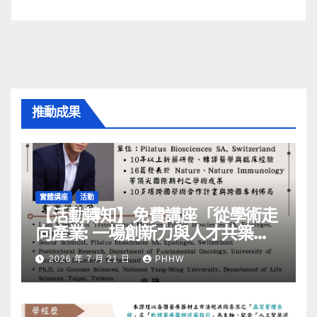
推動成果
實體講座
活動
【活動轉知】免費講座「從學術走
向產業: ⼀場創新力與⼈才共築的
旅程」
2026 年 7 月 21 日
PHHW