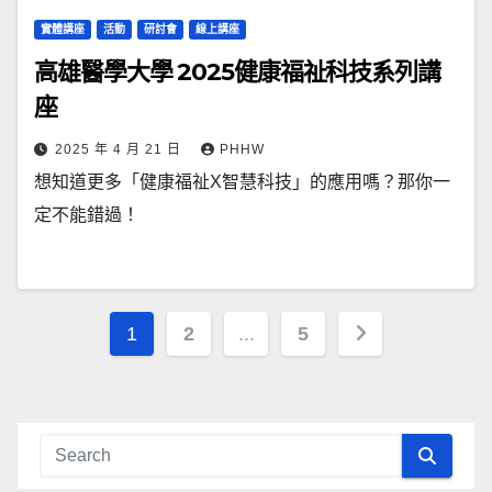
實體講座
活動
研討會
線上講座
高雄醫學大學 2025健康福祉科技系列講
座
2025 年 4 月 21 日
PHHW
想知道更多「健康福祉X智慧科技」的應用嗎？那你一
定不能錯過！
文
1
2
...
5
章
導
覽