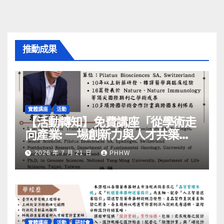
推動成果
實體講座
活動
【活動轉知】免費講座「從學術走
向產業: ⼀場創新力與⼈才共築的
旅程」
2026 年 7 月 21 日
PHHW
實體講座
活動
研討會