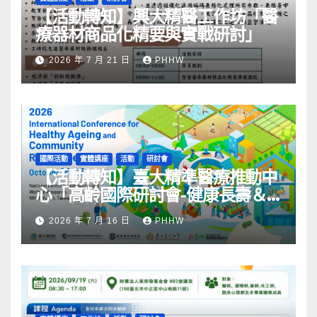
【活動轉知】興大精醫工作坊「醫
療器材商品化精要與實戰研討」
2026 年 7 月 21 日
PHHW
國際活動
實體講座
活動
研討會
【活動轉知】臺大精準醫療推動中
心「高齡國際研討會-健康長壽＆
社區韌性」
2026 年 7 月 16 日
PHHW