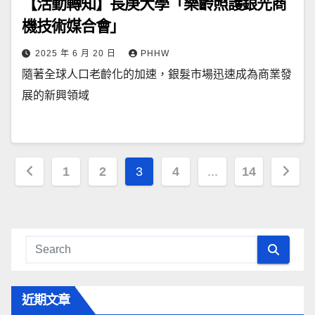
【活動轉知】長庚大學「樂齡照護銀光商
機技術媒合會」
2025 年 6 月 20 日
PHHW
隨著全球人口老齡化的加速，銀髮市場迅速成為商業發
展的新興領域
文
1
2
3
4
...
14
章
導
覽
近期文章