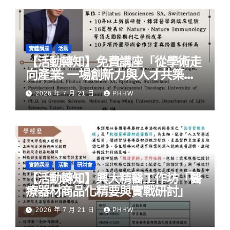
實體講座
活動
【活動轉知】免費講座「從學術走
向產業: ⼀場創新力與⼈才共築的
旅程」
2026 年 7 月 21 日
PHHW
實體講座
活動
研討會
【活動轉知】興大精醫工作坊「醫
療器材商品化精要與實戰研討」
2026 年 7 月 21 日
PHHW