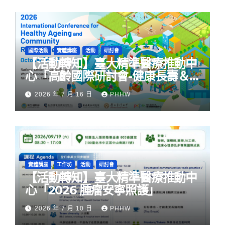
國際活動
實體講座
活動
研討會
【活動轉知】臺大精準醫療推動中
心「高齡國際研討會-健康長壽＆
社區韌性」
2026 年 7 月 16 日
PHHW
實體講座
工作坊
活動
研討會
【活動轉知】臺大精準醫療推動中
心「2026 腫瘤安寧照護」
2026 年 7 月 10 日
PHHW