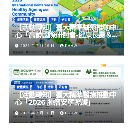
國際活動
實體講座
活動
研討會
【活動轉知】臺大精準醫療推動中
心「高齡國際研討會-健康長壽＆
社區韌性」
2026 年 7 月 16 日
PHHW
實體講座
工作坊
活動
研討會
【活動轉知】臺大精準醫療推動中
心「2026 腫瘤安寧照護」
2026 年 7 月 10 日
PHHW