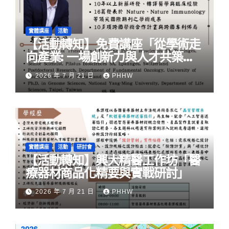
實體講座
活動
【活動轉知】免費講座「從學術走
向產業: ⼀場創新力與⼈才共築的
旅程」
2026 年 7 月 21 日
PHHW
實體講座
活動
研討會
【活動轉知】興大精醫工作坊「醫
療器材商品化精要與實戰研討」
2026 年 7 月 21 日
PHHW