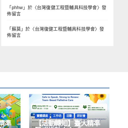
「
phhw
」於〈
台灣復健工程暨輔具科技學會
〉發
佈留言
「
蘇莫
」於〈
台灣復健工程暨輔具科技學會
〉發
佈留言
實體講座
工作坊
活動
研討會
精準
【活動轉知】臺大精準