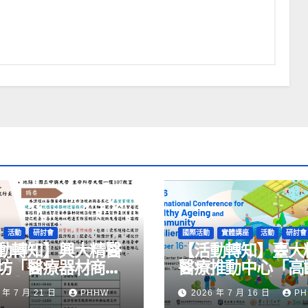
活動
研討會
國際活動
實體講座
活動
研討會
動轉知】興大精醫
【活動轉知】臺大
坊「醫療器材商品
醫療推動中心「高
要與實戰研討」
際研討會-健康長
 年 7 月 21 日
PHHW
2026 年 7 月 16 日
P
區韌性」