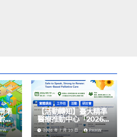
實體講座
工作坊
活動
研討會
精準
【活動轉知】臺大精準
齡國
醫療推動中心「2026
壽＆社
腫瘤安寧照護」
HHW
2026 年 7 月 10 日
PHHW