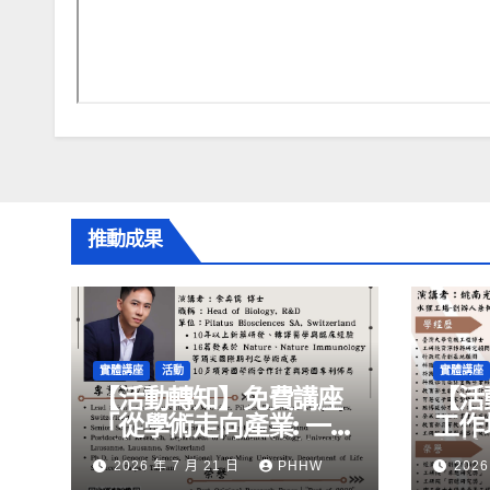
推動成果
實體講座
活動
實體講座
【活動轉知】免費講座
【活
「從學術走向產業: ⼀場
工作
創新力與⼈才共築的旅
化精
2026 年 7 月 21 日
PHHW
2026
程」