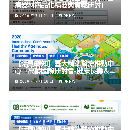
療器材商品化精要與實戰研討」
2026 年 7 月 21 日
PHHW
國際活動
實體講座
活動
研討會
【活動轉知】臺大精準醫療推動中
心「高齡國際研討會-健康長壽＆
社區韌性」
2026 年 7 月 16 日
PHHW
實體講座
工作坊
活動
研討會
【活動轉知】臺大精準醫療推動中