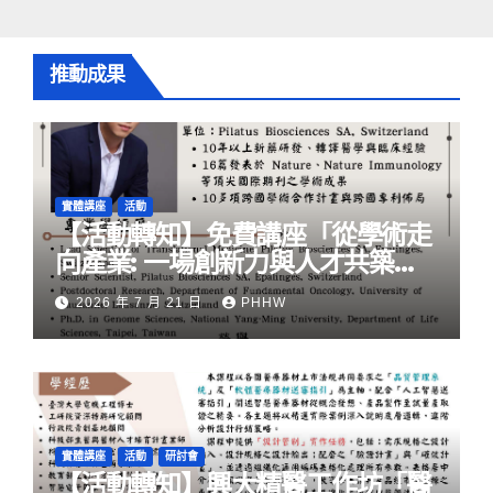
推動成果
實體講座
活動
【活動轉知】免費講座「從學術走
向產業: ⼀場創新力與⼈才共築的
旅程」
2026 年 7 月 21 日
PHHW
實體講座
活動
研討會
【活動轉知】興大精醫工作坊「醫