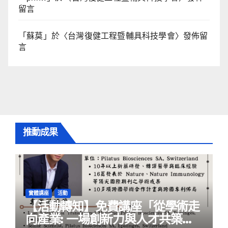
留言
「
蘇莫
」於〈
台灣復健工程暨輔具科技學會
〉發佈留
言
推動成果
實體講座
活動
【活動轉知】免費講座「從學術走
向產業: ⼀場創新力與⼈才共築的