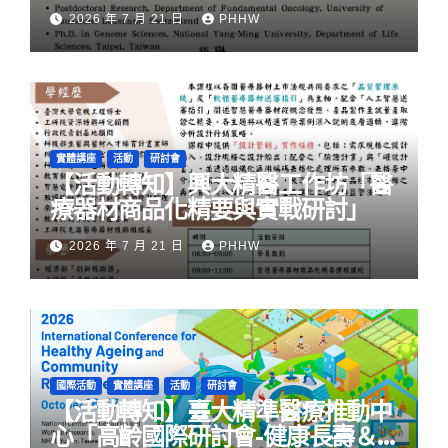
旅程」
2026 年 7 月 21 日
PHHW
實體講座
活動
研討會
【活動轉知】興大精醫工作坊「醫
療器材商品化精要與實戰研討」
2026 年 7 月 21 日
PHHW
國際活動
實體講座
活動
研討會
【活動轉知】臺大精準醫療推動中
心「高齡國際研討會-健康長壽＆