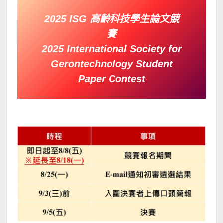
2025 ISG 高齡科技學生論文競
賽
2025 International Society for
Gerontechnology Student
Paper Contest