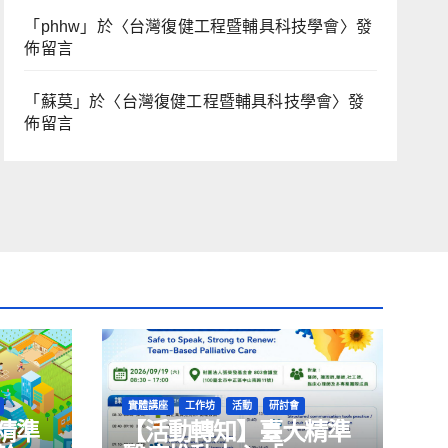
「
phhw
」於〈
台灣復健工程暨輔具科技學會
〉發
佈留言
「
蘇莫
」於〈
台灣復健工程暨輔具科技學會
〉發
佈留言
實體講座
工作坊
活動
研討會
精準
【活動轉知】臺大精準